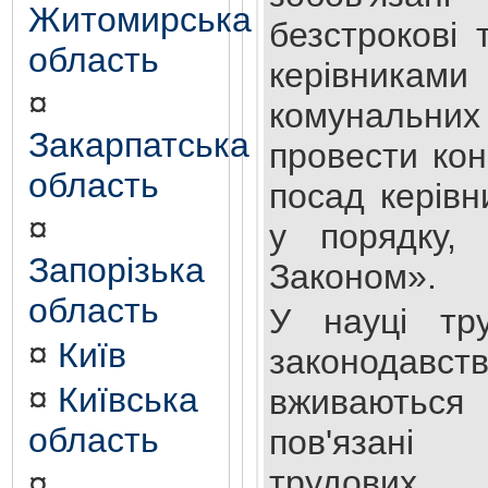
Житомирська
безстрокові 
область
керівника
¤
комунальних 
Закарпатська
провести ко
область
посад керівн
¤
у порядку,
Запорізька
Законом».
область
У науці тр
¤
Київ
законодав
¤
Київська
вживаються
область
пов'язані
трудових 
¤