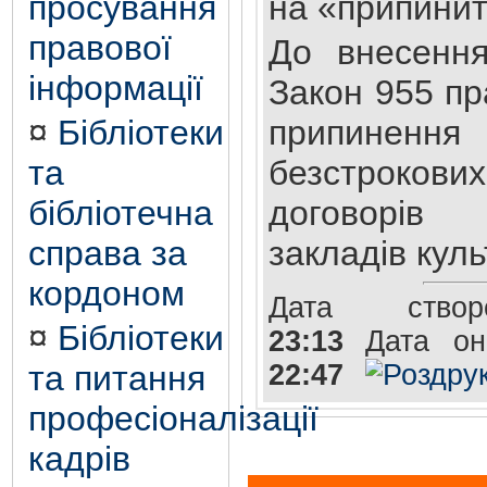
просування
на «припинит
правової
До внесення
інформації
Закон 955 пр
¤
Бібліотеки
припиненн
та
безстрок
бібліотечна
договорів
справа за
закладів куль
кордоном
Дата створе
¤
Бібліотеки
23:13
Дата он
та питання
22:47
професіоналізації
кадрів