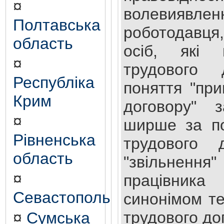
¤
волевия
Полтавська
роботодавця,
область
осіб, які
¤
трудового 
Республіка
поняття "пр
Крим
договору" 
¤
ширше за по
Рівненська
трудового д
область
"звільнення
¤
працівника
Севастополь
синонімом т
трудового до
¤
Сумська