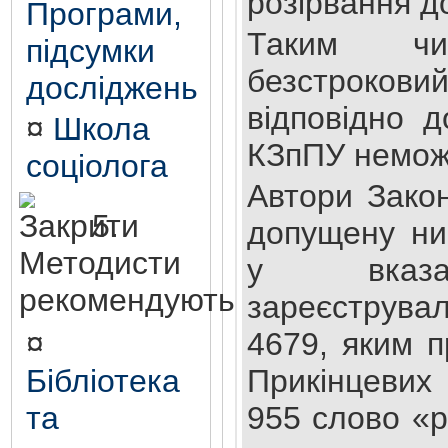
розірвання д
Програми,
Таким чин
підсумки
безстрокови
досліджень
відповідно д
¤
Школа
КЗпПУ немож
соціолога
Автори Зако
5.
допущену ни
Методисти
у вказа
рекомендують
зареєструв
¤
4679, яким п
Бібліотека
Прикінцевих
та
955 слово «р