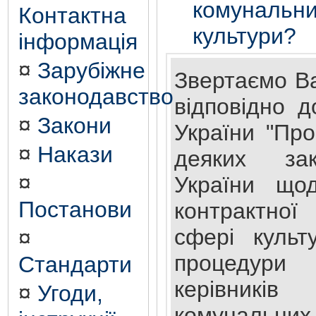
комунал
Контактна
культури?
інформація
¤
Зарубіжне
Звертаємо В
законодавство
відповідно д
¤
Закони
України "Пр
¤
Накази
деяких зак
¤
України що
Постанови
контрактно
сфері культ
¤
процедур
Стандарти
керівникі
¤
Угоди,
комунальних 