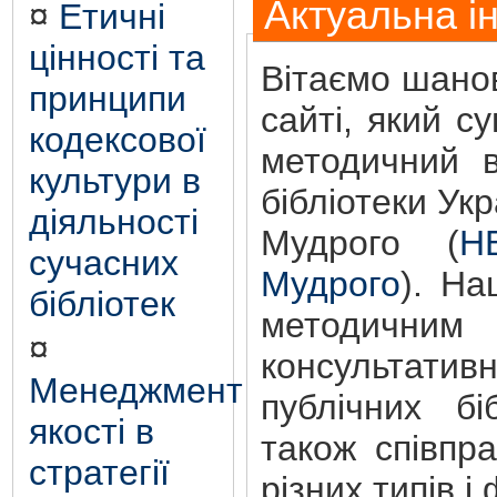
Актуальна і
¤
Етичні
цінності та
Вітаємо шанов
принципи
сайті, який с
кодексової
методичний в
культури в
бібліотеки Ук
діяльності
Мудрого (
Н
сучасних
Мудрого
). На
бібліотек
методичним 
¤
консультати
Менеджмент
публічних бі
якості в
також співпр
стратегії
різних типів і