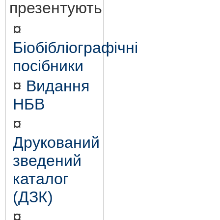
презентують
¤
Біобібліографічні
посібники
¤
Видання
НБВ
¤
Друкований
зведений
каталог
(ДЗК)
¤