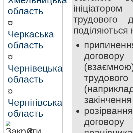
Хмельницька
ініціатор
область
трудового д
¤
поділяються н
Черкаська
припине
область
договор
¤
(взаємною)
Чернівецька
трудов
область
(наприкла
¤
закінчення
Чернігівська
розірва
область
договор
3.
працівник