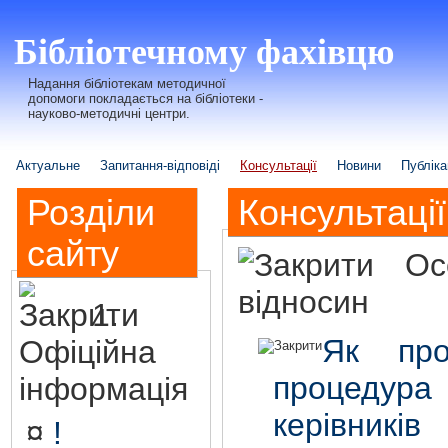
Бібліотечному фахівцю
Надання бібліотекам методичної
допомоги покладається на бібліотеки -
науково-методичні центри.
Актуальне
Запитання-відповіді
Консультації
Новини
Публіка
Розділи
Консультації
сайту
Ос
відносин
1.
Як про
Офіційна
процеду
інформація
керівник
¤
!