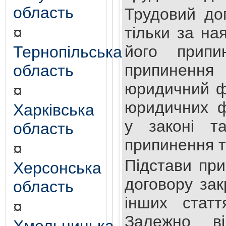
область
Трудовий до
тільки за на
¤
його припи
Тернопільська
припинен
область
юридичний ф
¤
юридичних ф
Харківська
у законі т
область
припинення т
¤
Підстави пр
Херсонська
договору зак
область
інших статт
¤
Залежно в