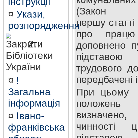
інструкції
(Закон 
¤
Укази,
першу статті
розпорядження
про працю
2.
доповнено п
Бібліотеки
підставою
України
трудового до
передбачені 
¤
!
Загальна
При цьому 
інформація
положен
визначено
¤
Івано-
чинності 
франківська
підставою