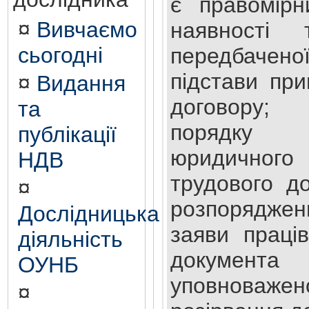
є правомірн
¤
Вивчаємо
наявності
сьогодні
передбачено
підстави пр
¤
Видання
договору;
та
порядку з
публікації
юридичного 
НДВ
трудового д
¤
розпорядже
Дослідницька
заяви праців
діяльність
докуме
ОУНБ
уповноваж
¤