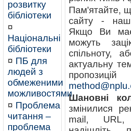
розвитку
Пам'ятайте, 
бібліотеки
сайту - наш
¤
Якщо Ви має
Національні
можуть зацік
бібліотеки
спільноту, а
¤
ПБ для
актуальну те
людей з
пропозиц
обмеженими
method@nplu.
можливостями
Шановні кол
¤
Проблема
змінилися ре
читання –
mail, URL,
проблема
надішліть 