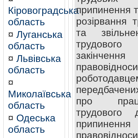
припинення т
Кіровоградська
розірвання 
область
та звільне
¤
Луганська
трудового
область
закінченн
¤
Львівська
правовідно
область
роботодавце
¤
передбачени
Миколаївська
про прац
область
трудового 
¤
Одеська
припине
область
правовіднос