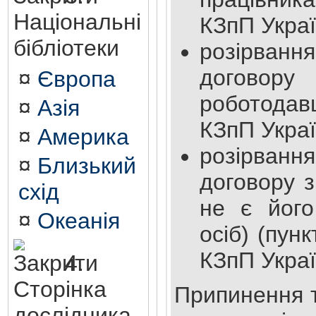
Національні
КЗпП Украї
бібліотеки
розірва
договор
¤
Європа
роботодав
¤
Азія
КЗпП Украї
¤
Америка
розірва
¤
Близький
договору з 
схід
не є його
¤
Океанія
осіб) (пунк
КЗпП Україн
4.
Сторінка
Припинення 
дослідника