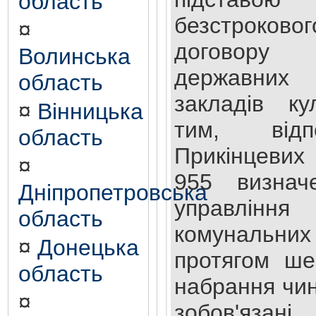
область
безстроко
¤
договору 
Волинська
державних
область
закладів ку
¤
Вінницька
тим, відп
область
Прикінцевих
¤
955 визнач
Дніпропетровська
управлінн
область
комунальних
¤
Донецька
протягом ше
область
набрання чи
¤
зобов'яз