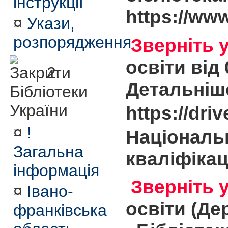
інструкції
https://ww
¤
Укази,
розпорядження
Зверніть 
освіти від
2.
Детальніше
Бібліотеки
України
https://dr
¤
!
Національ
Загальна
кваліфікац
інформація
Зверніть 
¤
Івано-
освіти (Де
франківська