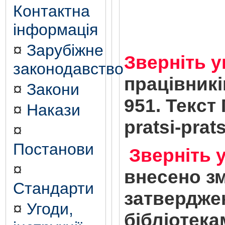
Контактна
інформація
¤
Зарубіжне
Зверніть у
законодавство
працівникі
¤
Закони
951. Текст
¤
Накази
pratsi-pra
¤
Постанови
Зверніть 
¤
внесено зм
Стандарти
затвердже
¤
Угоди,
бібліотека