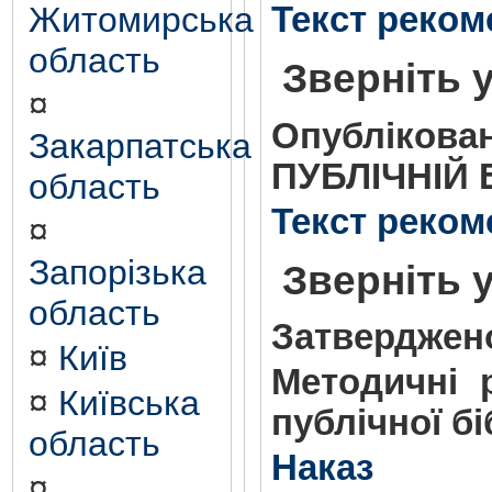
Житомирська
Текст реком
область
Зверніть у
¤
Опубліков
Закарпатська
ПУБЛІЧНІЙ 
область
Текст реком
¤
Запорізька
Зверніть у
область
Затверджен
¤
Київ
Методичні 
¤
Київська
публічної бі
область
Наказ
¤