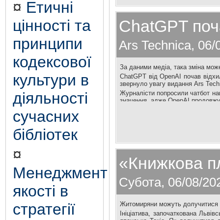
¤
Етичні
цінності та
ChatGPT поча
принципи
Ars Technica, 06/
кодексової
За даними медіа, така зміна мож
культури в
ChatGPT від OpenAI почав відхил
звернуло увагу видання Ars Tech
діяльності
Журналісти попросили чатбот нап
значення, адже OpenAI продовжує
сучасних
бібліотек
¤
«Книжкова п
Менеджмент
Субота, 06/08/20
якості в
стратегії
Житомиряни можуть долучитися до
Ініціатива, започаткована Львів