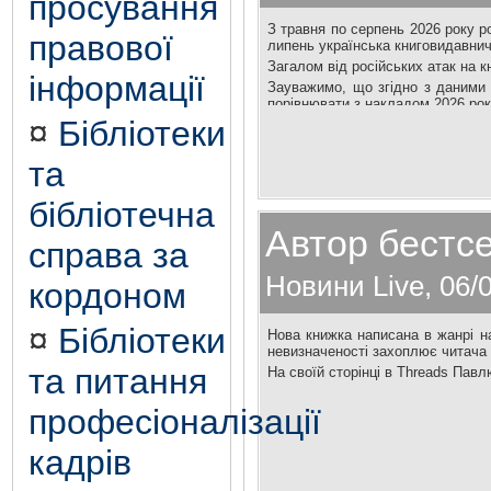
просування
З травня по серпень 2026 року 
правової
липень українська книговидавнич
Загалом від російських атак на 
інформації
Зауважимо, що згідно з даними 
порівнювати з накладом 2026 року
¤
Бібліотеки
та
бібліотечна
Автор бестсе
справа за
Новини Live, 06/0
кордоном
¤
Бібліотеки
Нова книжка написана в жанрі н
невизначеності захоплює читача 
та питання
На своїй сторінці в Threads Пав
професіоналізації
кадрів