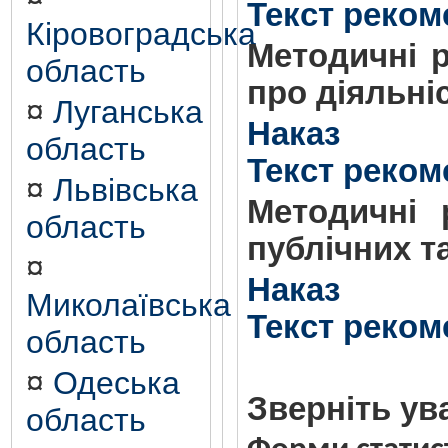
Текст реком
Кіровоградська
Методичні р
область
про діяльні
¤
Луганська
Наказ
область
Текст реком
¤
Львівська
Методичні 
область
публічних т
¤
Наказ
Миколаївська
Текст реком
область
¤
Одеська
Зверніть ув
область