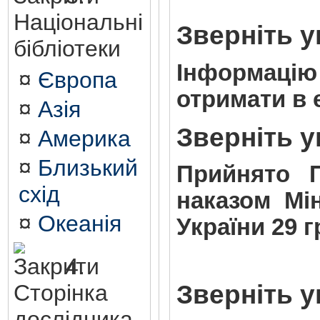
Національні
Зверніть у
бібліотеки
Інформацію
¤
Європа
отримати в
¤
Азія
Зверніть у
¤
Америка
¤
Близький
Прийнято П
схід
наказом Мін
¤
Океанія
України 29 г
4.
Зверніть у
Сторінка
дослідника