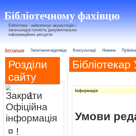
Бібліотечному фахівцю
Бібліотека - забезпечує акумуляцію і
загальнодоступність документально-
інформаційних ресурсів
Актуальне
Запитання-відповіді
Консультації
Новини
Публіка
Розділи
Бібліотекар 
сайту
Інформація
1.
Офіційна
Умови реда
інформація
¤
!