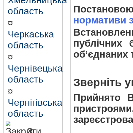
Хмельницька
Постановою 
область
нормативи з
¤
Встановлен
Черкаська
публічних 
область
об’єднаних т
¤
Чернівецька
область
Зверніть у
¤
Прийнято
Чернігівська
пристроями
область
зареєстрован
3.