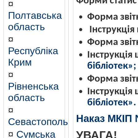
Форми статист
¤
Полтавська
Форма звіт
область
Інструкція
¤
Форма звітн
Республіка
Інструкція
Крим
бібліотек»;
¤
Форма звітн
Рівненська
Інструкція
область
бібліотек».
¤
Наказ МКІП 
Севастополь
УВАГА!
¤
Сумська