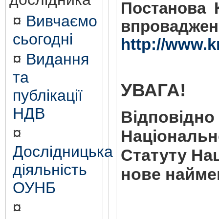
Постанова К
¤
Вивчаємо
впровадже
сьогодні
http://www.
¤
Видання
та
УВАГА!
публікації
НДВ
Відповідно 
¤
Національно
Дослідницька
Статуту Нац
діяльність
нове наймен
ОУНБ
¤