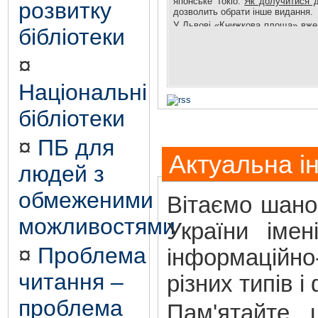
японське Токіо.
Як долучитися д
розвитку
дозволить обрати інше видання.
У Львові «Книжкова площа» вже 
бібліотеки
книгам нових власників. Деталі 
¤
Національні
бібліотеки
¤
ПБ для
Актуальна і
людей з
обмеженими
Вітаємо шанов
можливостями
України іме
¤
Проблема
інформаційно
читання –
різних типів і
проблема
Пам'ятайте,