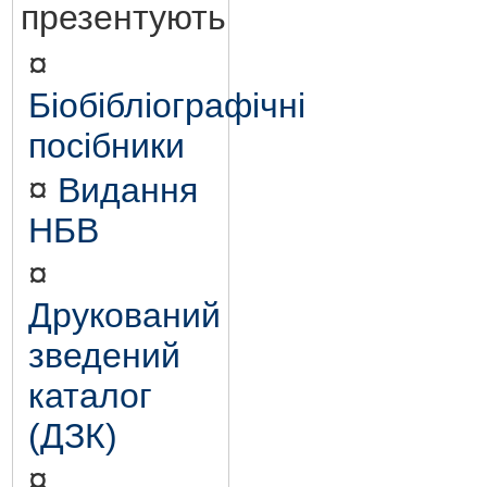
презентують
¤
Біобібліографічні
посібники
¤
Видання
НБВ
¤
Друкований
зведений
каталог
(ДЗК)
¤