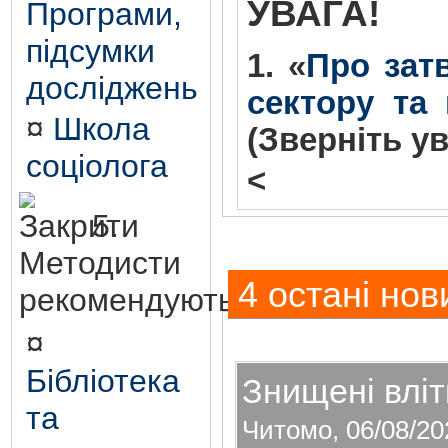
УВАГА!
Програми,
підсумки
1. «
Про зат
досліджень
сектору та
¤
Школа
(Зверніть у
соціолога
<
5.
Методисти
4 остані нов
рекомендують
¤
Бібліотека
Знищені вліт
та
Читомо, 06/08/20