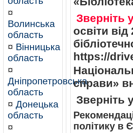
область
«Бібліотека
¤
Зверніть 
Волинська
освіти від
область
бібліотечн
¤
Вінницька
https://dr
область
Національн
¤
Дніпропетровська
справи» вн
область
Зверніть у
¤
Донецька
область
Рекомендаці
політику в 
¤