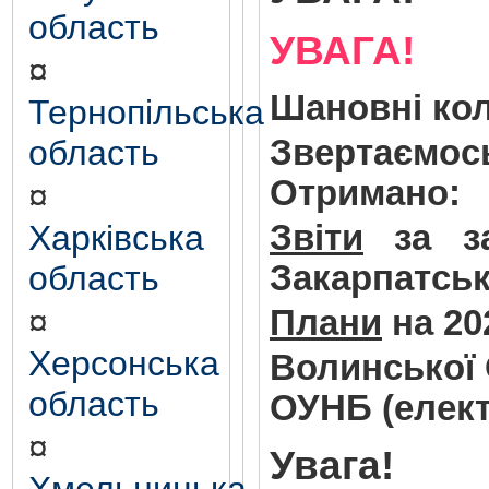
область
УВАГА!
¤
Шановні кол
Тернопільська
Звертаємось
область
Отримано:
¤
Звіти
за
з
Харківська
Закарпатськ
область
Плани
на
20
¤
Херсонська
Волинської 
область
ОУНБ (елект
¤
Увага!