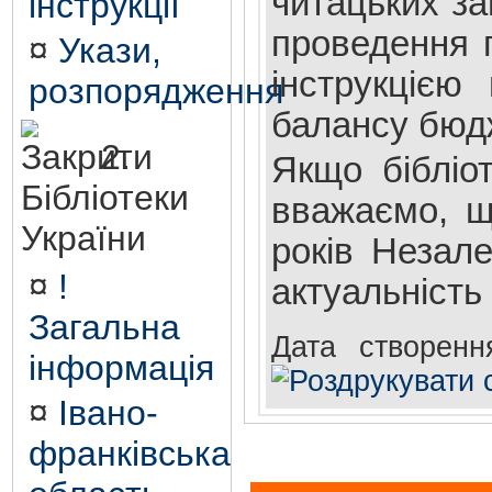
читацьких за
інструкції
проведення п
¤
Укази,
інструкцією
розпорядження
балансу бюд
2.
Якщо бібліо
Бібліотеки
вважаємо, що
України
років Незале
¤
!
актуальність
Загальна
Дата створенн
інформація
¤
Івано-
франківська