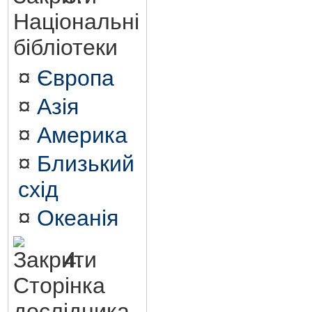
Національні
бібліотеки
¤
Європа
¤
Азія
¤
Америка
¤
Близький
схід
¤
Океанія
4.
Сторінка
дослідника