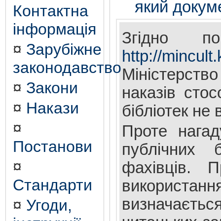
який докум
Контактна
інформація
Згідно п
¤
Зарубіжне
http://mincult
законодавство
Міністерств
¤
Закони
наказів стос
¤
Накази
бібліотек не
¤
Проте нагад
Постанови
публічних б
¤
фахівців. 
Стандарти
використання
визначаєтьс
¤
Угоди,