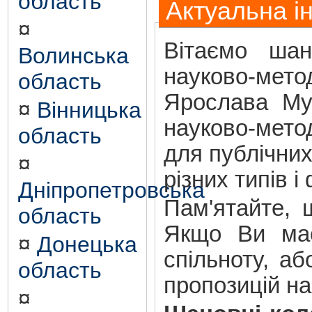
область
Актуальна і
¤
Вітаємо шан
Волинська
науково-метод
область
Ярослава Му
¤
Вінницька
науково-мето
область
для публічних
¤
різних типів і
Дніпропетровська
Пам'ятайте, 
область
Якщо Ви має
¤
Донецька
спільноту, а
область
пропозицій н
¤