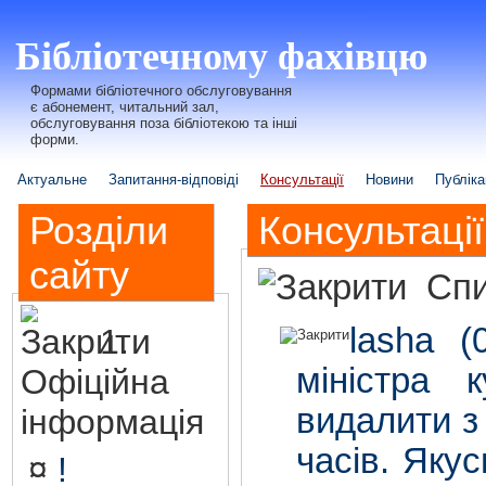
Бібліотечному фахівцю
Формами бібліотечного обслуговування
є абонемент, читальний зал,
обслуговування поза бібліотекою та інші
форми.
Актуальне
Запитання-відповіді
Консультації
Новини
Публіка
Розділи
Консультації
сайту
Спи
lasha 
1.
міністра 
Офіційна
видалити з 
інформація
часів. Яку
¤
!