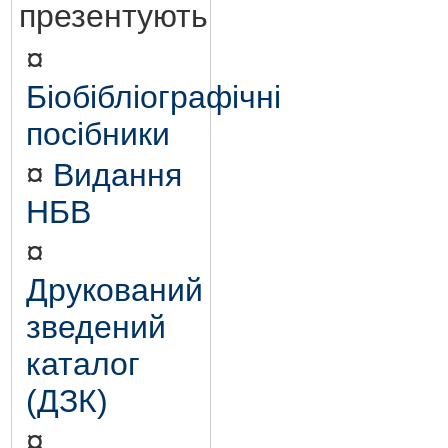
презентують
¤
Біобібліографічні
посібники
¤
Видання
НБВ
¤
Друкований
зведений
каталог
(ДЗК)
¤