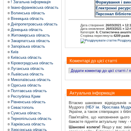
¤
! Загальна інформація
Формування і вико
¤
Івано-франківська область
Електронні ресурс
¤
Волинська область
Персонал бібліоте
¤
Вінницька область
¤
Дніпропетровська область
Дата створення:
26/03/2021 × 12:
Дата оновлення:
26/03/2021 × 12:
¤
Донецька область
Категорія:
6. Статистична аналіт
¤
Житомирська область
Сторінка переглянута
4209 разів
¤
Закарпатська область
Роздруку
¤
Запорізька область
¤
Київ
¤
Київська область
Коментарі до цієї статті
¤
Кіровоградська область
¤
Луганська область
Додати коментар до цієї статті /
¤
Львівська область
¤
Миколаївська область
¤
Одеська область
¤
Полтавська область
Актуальна інформація
¤
Республіка Крим
¤
Рівненська область
Вітаємо шановних відвідувачів н
Мудрого (
НБУ ім. Ярослава Мудр
¤
Севастополь
України, а також співпрацює з бібл
¤
Сумська область
Пам'ятайте, що наповнення цього 
¤
Тернопільська область
бажаєте підняти актуальну тему -
¤
Харківська область
Шановні колеги!
Якщо у вас зміни
¤
Херсонська область