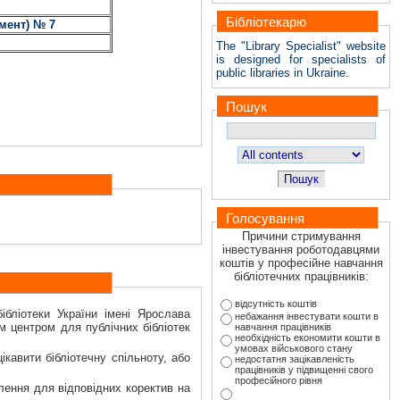
Бібліотекарю
мент) № 7
The "Library Specialist" website
is designed for specialists of
public libraries in Ukraine.
Пошук
Пошук
Голосування
Причини стримування
інвестування роботодавцями
коштів у професійне навчання
бібліотечних працівників:
відсутність коштів
ібліотеки України імені Ярослава
небажання інвестувати кошти в
м центром для публічних бібліотек
навчання працівників
необхідність економити кошти в
умовах військового стану
кавити бібліотечну спільноту, або
недостатня зацікавленість
працівників у підвищенні свого
професійного рівня
лення для відповідних коректив на