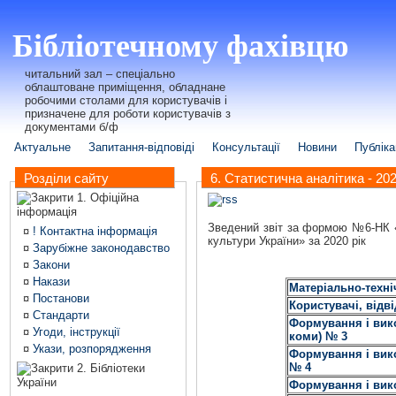
Бібліотечному фахівцю
читальний зал – спеціально
облаштоване приміщення, обладнане
робочими столами для користувачів і
призначене для роботи користувачів з
документами б/ф
Актуальне
Запитання-відповіді
Консультації
Новини
Публіка
Розділи сайту
6. Статистична аналітика - 202
1. Офіційна
інформація
Зведений звіт за формою №6-НК «З
¤
! Контактна інформація
культури України» за 2020 рік
¤
Зарубіжне законодавство
¤
Закони
¤
Накази
Матеріально-техні
¤
Постанови
Користувачі, відв
¤
Стандарти
Формування і вико
¤
Угоди, інструкції
коми) № 3
¤
Укази, розпорядження
Формування і вико
№ 4
2. Бібліотеки
України
Формування і вико