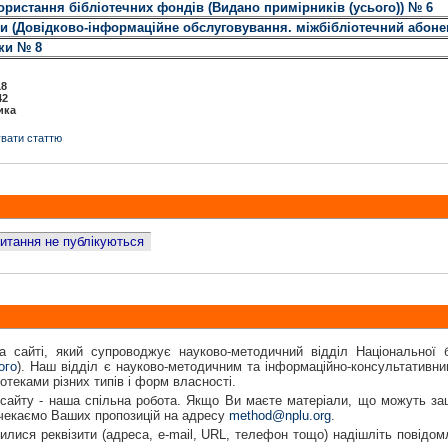
ристання бібліотечних фондів (Видано примірників (усього)) № 6
и (Довідково-інформаційне обслуговування. міжбібліотечний абоне
ки № 8
18
42
ика
вати статтю
 питання не публікуються
а сайті, який супроводжує науково-методичний відділ Національної б
ого
). Наш відділ є науково-методичним та інформаційно-консультативни
іотеками різних типів і форм власності.
сайту - наша спільна робота. Якщо Ви маєте матеріали, що можуть заці
 чекаємо Ваших пропозицій на адресу
method@nplu.org
.
лися реквізити (адреса, e-mail, URL, телефон тощо) надішліть повідом