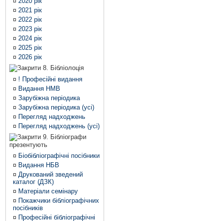
¤
2020 рік
¤
2021 рік
¤
2022 рік
¤
2023 рік
¤
2024 рік
¤
2025 рік
¤
2026 рік
8. Бібліолоція
¤
! Професійні видання
¤
Видання НМВ
¤
Зарубіжна періодика
¤
Зарубіжна періодика (усі)
¤
Перегляд надходжень
¤
Перегляд надходжень (усі)
9. Бібліографи
презентують
¤
Біобібліографічні посібники
¤
Видання НБВ
¤
Друкований зведений
каталог (ДЗК)
¤
Матеріали семінару
¤
Покажчики бібліографічних
посібників
¤
Професійні бібліографічні