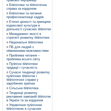
правової інформації
¤
Бібліотеки та бібліотечна
справа за кордоном
¤
Бібліотеки та питання
професіоналізації кадрів
¤
Етичні цінності та принципи
кодексової культури в
діяльності сучасних бібліотек
¤
Менеджмент якості в
стратегії розвитку бібліотеки
¤
Національні бібліотеки
¤
ПБ для людей з
обмеженими можливостями
¤
Проблема читання –
проблема всього світу
¤
Публічні бібліотеки:
традиції і сучасність
¤
Сучасні тенденції розвитку
публічних бібліотек і
бібліотечної справи у
зарубіжних країнах
¤
Сільська бібліотека
¤
Тенденції розвитку
рекламних кампаній бібліотек
в Україні та за кордоном
¤
Управління публічною
бібліотекою в сучасних