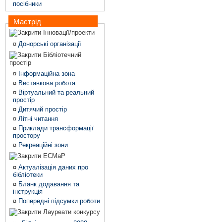
посібники
Мастрід
Інновації/проекти
¤
Донорські організації
Бібліотечний
простір
¤
Інформаційна зона
¤
Виставкова робота
¤
Віртуальний та реальний
простір
¤
Дитячий простір
¤
Літні читання
¤
Приклади трансформації
простору
¤
Рекреаційні зони
ЕСМаР
¤
Актуалізація даних про
бібліотеки
¤
Бланк додавання та
інструкція
¤
Попередні підсумки роботи
Лауреати конкурсу