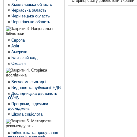
сторінці сайту „Бібліотеки України”.
¤
Хмельницька область
¤
Черкаська область
¤
Чернівецька область
¤
Чернігівська область
3. Національні
бібліотеки
¤
Європа
¤
Азія
¤
Америка
¤
Близький схід
¤
Океанія
4. Сторінка
дослідника
¤
Вивчаємо сьогодні
¤
Видання та публікації НДВ
¤
Дослідницька діяльність
ОУНБ
¤
Програми, підсумки
досліджень
¤
Школа соціолога
5. Методисти
рекомендують
¤
Бібліотека та просування