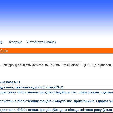
ції
Тезаурус
Авторитетні файли
0 рік
віт про діяльність державних, публічних бібліотек, ЦБС, що віднесені
чна база № 1
ідування, звернення до бібліотеки № 2
ристання бібліотечних фондів ( Надійшло тис. примірників з двома
ристання бібліотечних фондів (Вибуло тис. примірників з двома зн
ристання бібліотечних фондів (Фонд на кінець звітного року (усьог