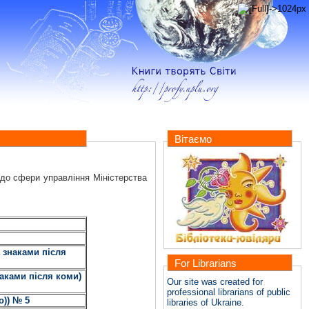
Вітаємо
 до сфери управління Міністерства
 знаками після
For Librarians
аками після коми)
Our site was created for
professional librarians of public
о)) № 5
libraries of Ukraine.