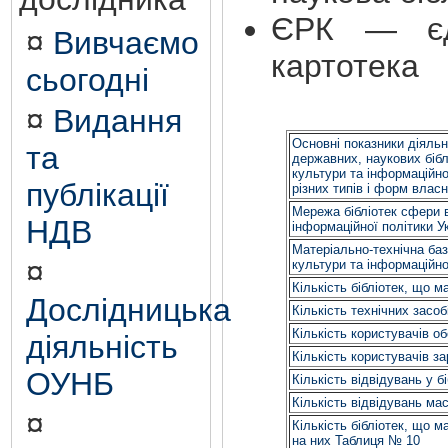
ЄРК — єд
¤
Вивчаємо
картотека
сьогодні
¤
Видання
Основні показники діяльн
та
державних, наукових біб
культури та інформаційної
публікації
різних типів і форм влас
Мережа бібліотек сфери 
НДВ
інформаційної політики У
Матеріально-технічна баз
¤
культури та інформаційно
Кількість бібліотек, що 
Дослідницька
Кількість технічних засоб
Кількість користувачів 
діяльність
Кількість користувачів 
ОУНБ
Кількість відвідувань у 
Кількість відвідувань ма
¤
Кількість бібліотек, що 
на них Таблиця № 10