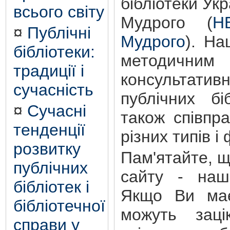
бібліотеки Ук
всього світу
Мудрого (
Н
¤
Публічні
Мудрого
). На
бібліотеки:
методичним 
традиції і
консультати
сучасність
публічних бі
¤
Сучасні
також співпр
тенденції
різних типів і
розвитку
Пам'ятайте, 
публічних
сайту - наш
бібліотек і
Якщо Ви має
бібліотечної
можуть зацік
справи у