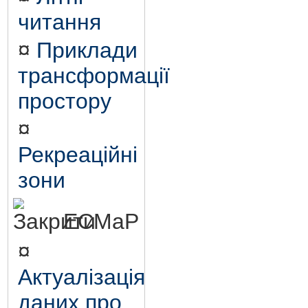
читання
¤
Приклади
трансформації
простору
¤
Рекреаційні
зони
ЕСМаР
¤
Актуалізація
даних про