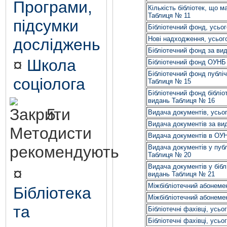
Програми,
Кількість бібліотек, що 
Таблиця № 11
підсумки
Бібліотечний фонд, усьо
Нові надходження, усьог
досліджень
Бібліотечний фонд за ви
¤
Школа
Бібліотечний фонд ОУНБ
Бібліотечний фонд публіч
соціолога
Таблиця № 15
Бібліотечний фонд бібліо
видань Таблиця № 16
5.
Видача документів, усьо
Видача документів за ви
Методисти
Видача документів в ОУ
рекомендують
Видача документів у публ
Таблиця № 20
Видача документів у бібл
¤
видань Таблиця № 21
Міжбібліотечний абонеме
Бібліотека
Міжбібліотечний абонеме
та
Бібліотечні фахівці, усь
Бібліотечні фахівці, усь