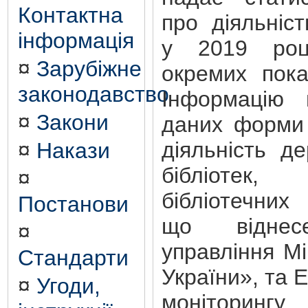
Контактна
про діяльніст
інформація
у 2019 роц
¤
Зарубіжне
окремих пока
законодавство
Інформацію 
¤
Закони
даних форми
діяльність д
¤
Накази
бібліотек,
¤
бібліотечн
Постанови
що відне
¤
управління Мі
Стандарти
України», та 
¤
Угоди,
моніторинг