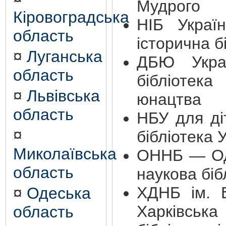
Мудрого
Кіровоградська
НІБ Украї
область
історична б
¤
Луганська
ДБЮ Укра
область
бібліоте
¤
Львівська
юнацтва
область
НБУ для ді
¤
бібліотека 
Миколаївська
ОННБ — Од
область
наукова біб
ХДНБ ім. 
¤
Одеська
Харківська
область