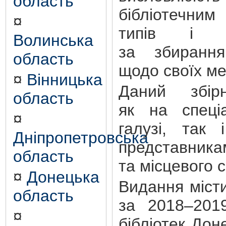
область
бібліотечним
¤
типів і ф
Волинська
за збиранн
область
щодо своїх м
¤
Вінницька
Даний збір
область
як на спеціа
¤
галузі, так 
Дніпропетровська
представник
область
та місцевого 
¤
Донецька
Видання місти
область
за 2018–201
¤
бібліотек Дон