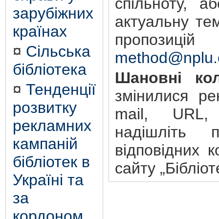
спільноту, а
зарубіжних
актуальну те
країнах
пропозиц
¤
Сільська
method@nplu.
бібліотека
Шановні кол
¤
Тенденції
змінилися ре
розвитку
mail, URL,
рекламних
надішліть 
кампаній
відповідних к
бібліотек в
сайту „Бібліот
Україні та
за
кордоном