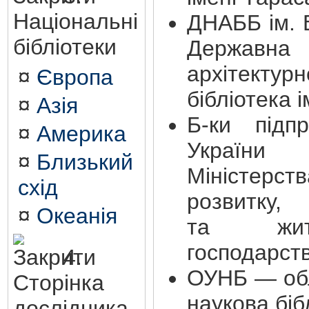
Національні
ДНАББ ім. 
бібліотеки
Держа
архітектурн
¤
Європа
бібліотека і
¤
Азія
Б-ки підпр
¤
Америка
України
¤
Близький
Міністерс
схід
розвитк
¤
Океанія
та житло
господарст
4.
ОУНБ — обл
Сторінка
наукова біб
дослідника