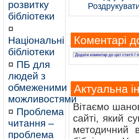
розвитку
Роздрукувати
бібліотеки
¤
Коментарі до
Національні
бібліотеки
Додати коментар до цієї статті /
¤
ПБ для
людей з
обмеженими
Актуальна і
можливостями
Вітаємо шанов
¤
Проблема
сайті, який с
читання –
методичний в
проблема