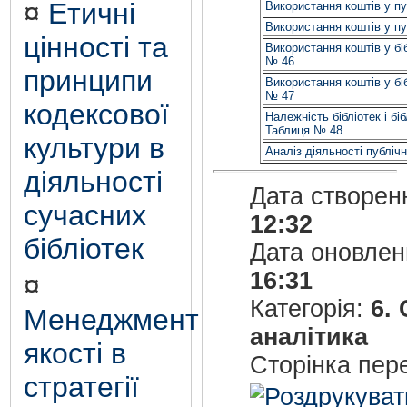
¤
Етичні
Використання коштів у пу
Використання коштів у пу
цінності та
Використання коштів у бі
№ 46
принципи
Використання коштів у бі
№ 47
кодексової
Належність бібліотек і бі
Таблиця № 48
культури в
Аналіз діяльності публічн
діяльності
Дата створен
сучасних
12:32
бібліотек
Дата оновле
16:31
¤
Категорія:
6.
Менеджмент
аналітика
якості в
Сторінка пер
стратегії