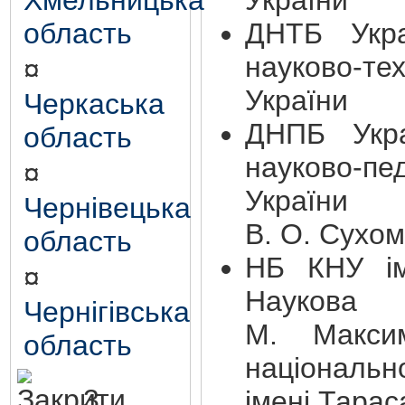
Хмельницька
України
область
ДНТБ Укр
науково-те
¤
України
Черкаська
ДНПБ Укр
область
науково-пед
¤
Укра
Чернівецька
В. О. Сухо
область
НБ КНУ і
¤
Наукова 
Чернігівська
М. Максим
область
національ
3.
імені Тара