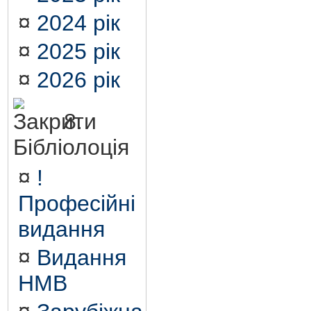
¤
2024 рік
¤
2025 рік
¤
2026 рік
8.
Бібліолоція
¤
!
Професійні
видання
¤
Видання
НМВ