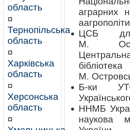
Націона
область
аграрних н
¤
аагрополіти
Тернопільська
ЦСБ дл
область
М. Ост
¤
Центральн
Харківська
бібліотек
область
М. Островс
¤
Б-ки УТ
Херсонська
Українськог
область
ННМБ Укра
¤
наукова м