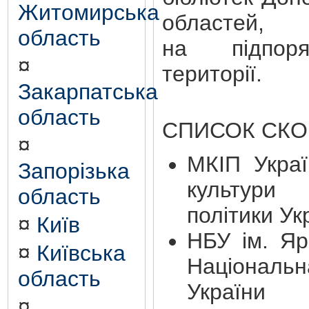
Житомирська
областей, 
область
на підпоря
¤
території.
Закарпатська
область
СПИСОК СК
¤
МКІП Украї
Запорізька
культури 
область
політики Ук
¤
Київ
НБУ ім. Я
¤
Київська
Націонал
область
України 
¤