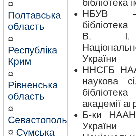
бібліотека і
¤
НБУВ —
Полтавська
бібліоте
область
В. І. 
¤
Національ
Республіка
України
Крим
ННСГБ НА
¤
наукова сі
Рівненська
бібліоте
область
академії аг
¤
Б-ки НААН 
Севастополь
України
¤
Сумська