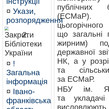
інструкції
публічних б
¤
Укази,
(ЕСМаР).
розпорядження
цьогорічног
що загальні 
2.
жирним) по
Бібліотеки
державної зв
України
НК, а у розр
¤
!
та сільськ
Загальна
за ЕСМаР.
інформація
НБУ ім. Яр
¤
Івано-
та укладачі
франківська
висловлю