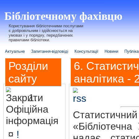
Бібліотечному фахівцю
Користування бібліотечними послугами
є добровільним і здійснюється на
умовах і у порядку, передбачених
правилами бібліотеки.
Актуальне
Запитання-відповіді
Консультації
Новини
Публіка
Розділи
6. Статисти
сайту
аналітика - 
1.
Офіційна
Статисти
інформація
«Бібліотечна
¤
!
надає стати