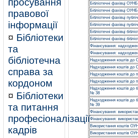
просування
Бібліотечні фахівці ОУН
правової
Бібліотечні фахівці ОУН
Бібліотечні фахівці публі
інформації
Бібліотечні фахівці публі
Бібліотечні фахівці біблі
¤
Бібліотеки
Бібліотечні фахівці біблі
та
Фінансування: надходжен
Фінансування: надходжен
бібліотечна
Надходження коштів до 
Надходження коштів до 
справа за
Надходження коштів до п
кордоном
Надходження коштів до п
Надходження коштів до бі
¤
Бібліотеки
№ 38
Надходження коштів до бі
та питання
№ 39
Фінансування: використа
професіоналізації
Фінансування: використа
Використання коштів ОУ
кадрів
Використання коштів ОУ