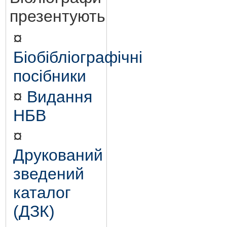
презентують
¤
Біобібліографічні
посібники
¤
Видання
НБВ
¤
Друкований
зведений
каталог
(ДЗК)