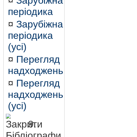
¤
Зарубіжна
періодика
¤
Зарубіжна
періодика
(усі)
¤
Перегляд
надходжень
¤
Перегляд
надходжень
(усі)
9.
Бібліографи