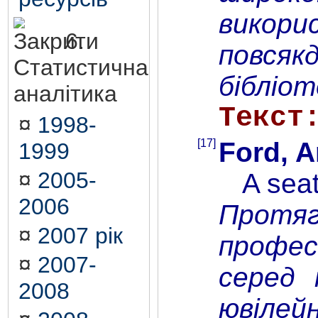
викори
6.
повсяк
Статистична
бібліот
аналітика
Текст
¤
1998-
[17]
Ford, A
1999
¤
2005-
A seat a
2006
Протяг
¤
2007 рік
професі
¤
2007-
серед 
2008
ювілей