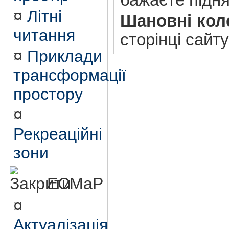
бажаєте підн
¤
Літні
Шановні кол
читання
сторінці сайту
¤
Приклади
трансформації
простору
¤
Рекреаційні
зони
ЕСМаР
¤
Актуалізація