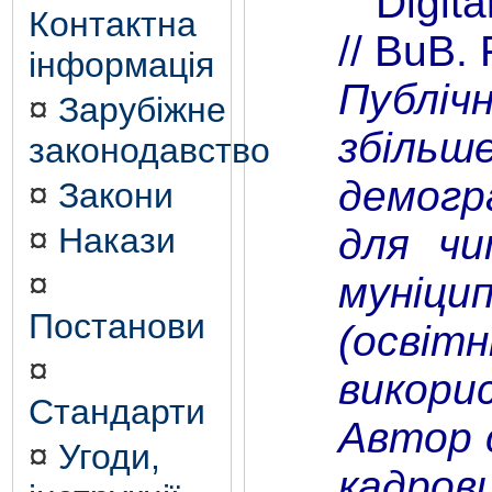
Digital
Контактна
// BuB.
інформація
Публіч
¤
Зарубіжне
збільш
законодавство
демогра
¤
Закони
для чи
¤
Накази
¤
муніци
Постанови
(освіт
¤
викори
Стандарти
Автор с
¤
Угоди,
кадрови