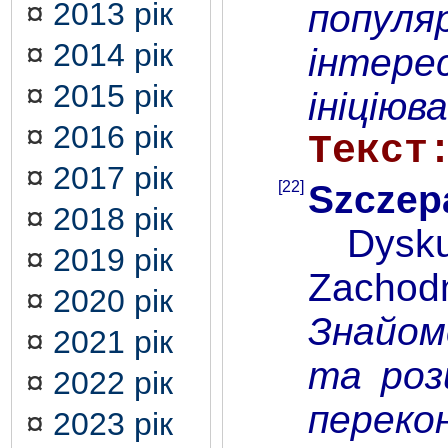
¤
2013 рік
популя
¤
2014 рік
інтере
¤
2015 рік
ініціюв
¤
2016 рік
Текст
¤
2017 рік
[22]
Szczep
¤
2018 рік
Dyskusy
¤
2019 рік
Zachodn
¤
2020 рік
Знайом
¤
2021 рік
та роз
¤
2022 рік
перекон
¤
2023 рік