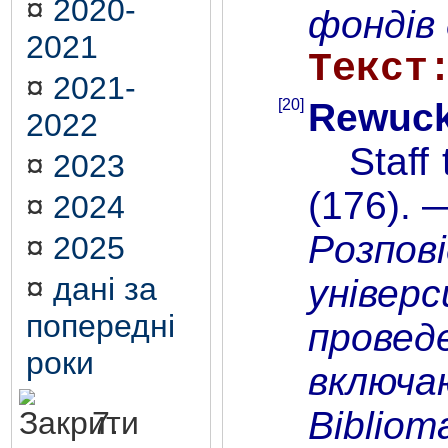
¤
2020-
фондів 
2021
Текст
¤
2021-
[20]
Rewucki
2022
Staff t
¤
2023
(176). 
¤
2024
Розпов
¤
2025
¤
дані за
універ
попередні
провед
роки
включа
Biblio
7.