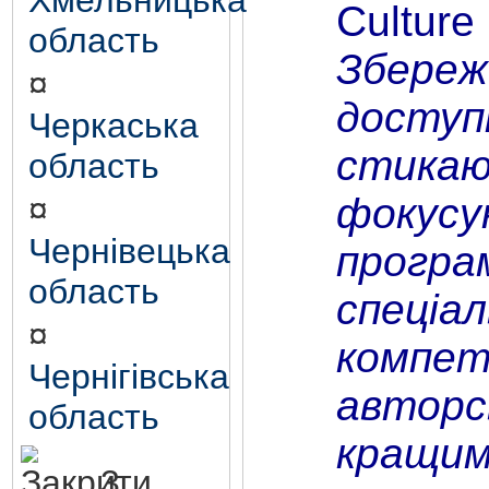
Хмельницька
Culture
область
Збереж
¤
доступ
Черкаська
стика
область
фокусу
¤
Чернівецька
програ
область
спеціа
¤
компете
Чернігівська
авторсь
область
кращими
3.