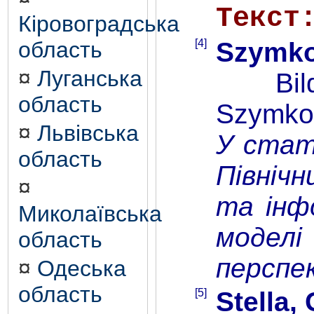
Текст
Кіровоградська
[4]
Szymko
область
¤
Луганська
Bildun
область
Szymkow
¤
Львівська
У стат
область
Північн
¤
та інф
Миколаївська
моделі
область
перспе
¤
Одеська
область
[5]
Stella, 