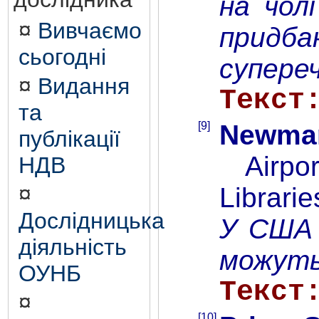
на чол
¤
Вивчаємо
придба
сьогодні
супере
¤
Видання
Текст
та
[9]
Newmar
публікації
Airport
НДВ
¤
Librarie
Дослідницька
У США 
діяльність
можуть
ОУНБ
Текст
¤
[10]