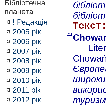
Бібліотечна
бібліот
планета
бібліот
¤
! Редакція
Текст
¤
2005 рік
[21]
Chowań
¤
2006 рік
Literat
¤
2007 рік
Chowańs
¤
2008 рік
Європе
¤
2009 рік
широки
¤
2010 рік
викори
¤
2011 рік
туризм
¤
2012 рік