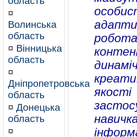
область
особис
¤
адапти
Волинська
область
робота
¤
Вінницька
контен
область
динамі
¤
креати
Дніпропетровська
якості
область
застос
¤
Донецька
навичк
область
інформ
¤