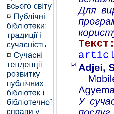
всього світу
Для ви
¤
Публічні
прогр
бібліотеки:
корист
традиції і
Т
сучасність
artic
¤
Сучасні
тенденції
[14]
Adjei, S
розвитку
Mobile 
публічних
Agyeman
бібліотек і
У суча
бібліотечної
послуг
справи у