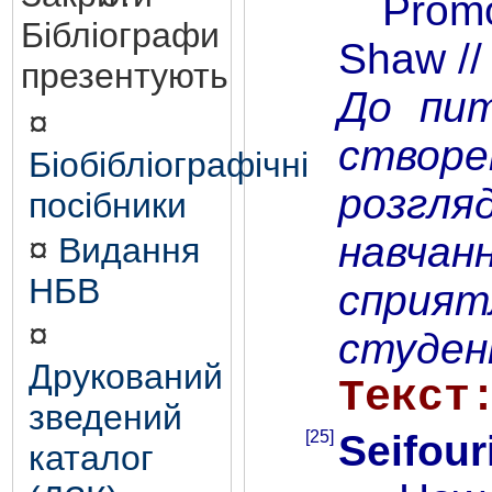
Promoti
Бібліографи
Shaw //
презентують
До пит
¤
створе
Біобібліографічні
розгля
посібники
навчан
¤
Видання
НБВ
сприят
¤
студент
Друкований
Текст
зведений
[25]
Seifouri
каталог