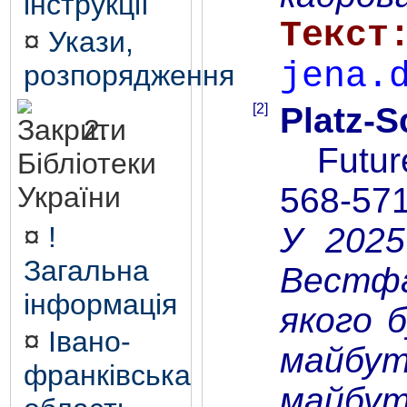
інструкції
¤
Укази,
jena.
розпорядження
[2]
Platz-S
2.
Future 
Бібліотеки
568-57
України
У 2025
¤
!
Загальна
Вестфа
інформація
якого 
¤
Івано-
майбут
франківська
майбут