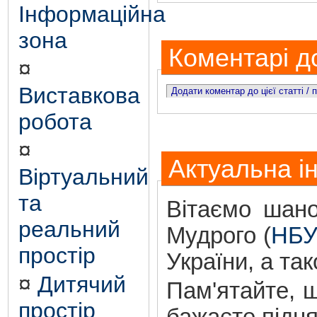
Інформаційна
зона
Коментарі до
¤
Виставкова
Додати коментар до цієї статті /
робота
¤
Актуальна і
Віртуальний
та
Вітаємо шано
реальний
Мудрого (
НБУ
простір
України, а та
¤
Дитячий
Пам'ятайте, щ
простір