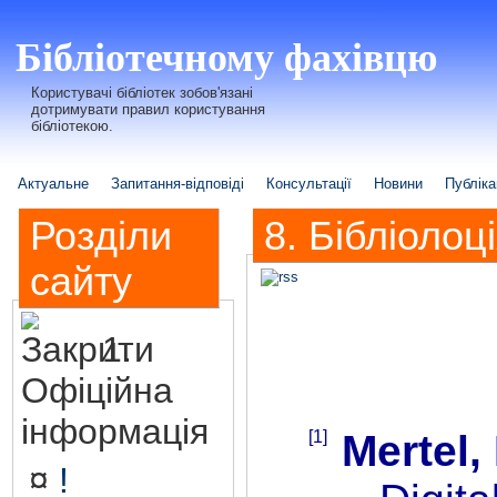
Бібліотечному фахівцю
Користувачі бібліотек зобов'язані
дотримувати правил користування
бібліотекою.
Актуальне
Запитання-відповіді
Консультації
Новини
Публіка
Розділи
8. Бібліолоц
сайту
1.
Офіційна
інформація
[1]
Mertel,
¤
!