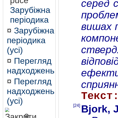
серед с
Зарубіжна
пробле
періодика
вишах п
¤
Зарубіжна
компон
періодика
стверд
(усі)
відпов
¤
Перегляд
надходжень
ефекти
¤
Перегляд
сприянн
надходжень
Текст
(усі)
[24]
Bjork, 
9.