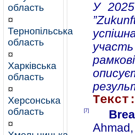
У 2025
область
”Zukunf
¤
Тернопільська
успішн
область
участь 
¤
рамкові
Харківська
описує
область
резуль
¤
Текст
Херсонська
область
[7]
Brea
¤
Ahmad, 