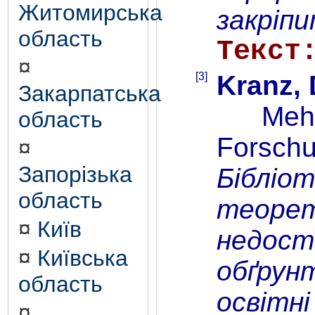
Житомирська
закріпи
область
Текст
¤
[3]
Kranz, 
Закарпатська
Mehr al
область
Forschu
¤
Запорізька
Бібліо
область
теорет
¤
Київ
недост
¤
Київська
обґрун
область
освітні
¤