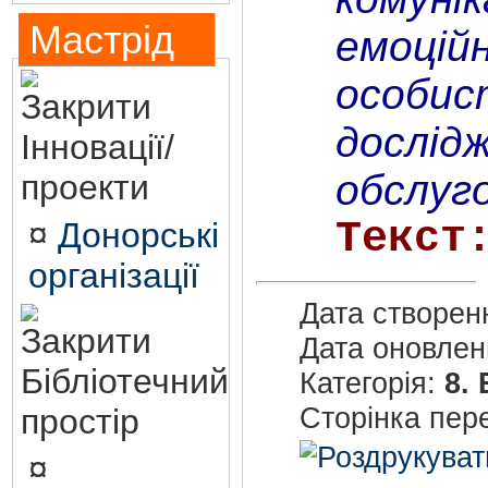
Мастрід
емоцій
особис
дослід
Інновації/
обслуго
проекти
Текст
¤
Донорські
організації
Дата створен
Дата оновле
Бібліотечний
Категорія:
8.
Сторінка пер
простір
¤