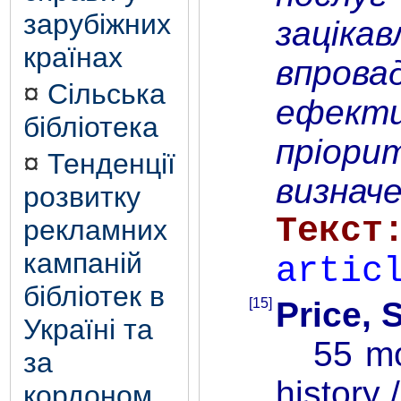
зарубіжних
заціка
країнах
впрова
¤
Сільська
ефектив
бібліотека
пріори
¤
Тенденції
визнач
розвитку
Т
рекламних
кампаній
artic
бібліотек в
[15]
Price, 
Україні та
55 mome
за
history 
кордоном