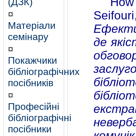
How lib
(ДЗК)
Seifour
¤
Матеріали
Ефектив
семінару
де якіс
¤
обгово
Покажчики
заслуг
бібліографічних
бібліо
посібників
бібліо
¤
Професійні
екстра
бібліографічні
неверб
посібники
комуні