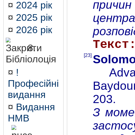
причин
¤
2024 рік
центрах
¤
2025 рік
¤
2026 рік
розпов
Текст
8.
[23]
Solomo
Бібліолоція
Advanci
¤
!
Професійні
Baydoun
видання
203.
¤
Видання
З моме
НМВ
застос