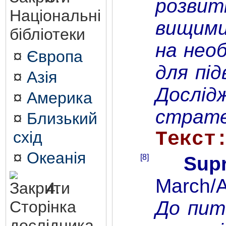
розвит
Національні
вищими
бібліотеки
на нео
¤
Європа
для пі
¤
Азія
Дослід
¤
Америка
страте
¤
Близький
Текст
схід
¤
Океанія
[8]
Supr
March/A
4.
До пита
Сторінка
дослідника