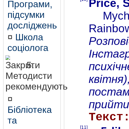
Price, 
Програми,
Mychal 
підсумки
досліджень
Rainbow 
¤
Школа
Розпов
соціолога
Інстаг
5.
психічн
Методисти
квітня)
рекомендують
постам
¤
прийти
Бібліотека
Текст
та
[11]