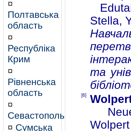
¤
Edutain
Полтавська
Stella, 
область
Навчал
¤
перетв
Республіка
інтера
Крим
та уні
¤
Рівненська
бібліот
область
[6]
Wolpert
¤
Neue Ar
Севастополь
Wolpert 
¤
Сумська