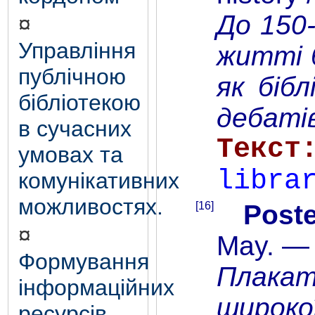
До 150-
¤
Управління
житті 
публічною
як біб
бібліотекою
дебаті
в сучасних
Тек
умовах та
libra
комунікативних
можливостях.
[16]
Poste
¤
May. — 
Формування
Плакат
інформаційних
широко
ресурсів