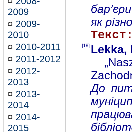
¤
2008-
бар’єри
2009
як різн
¤
2009-
Текст
2010
¤
2010-2011
[18]
Lekka,
¤
2011-2012
„Nasze 
¤
2012-
Zachodn
2013
До пит
¤
2013-
муніцип
2014
працюв
¤
2014-
бібліо
2015