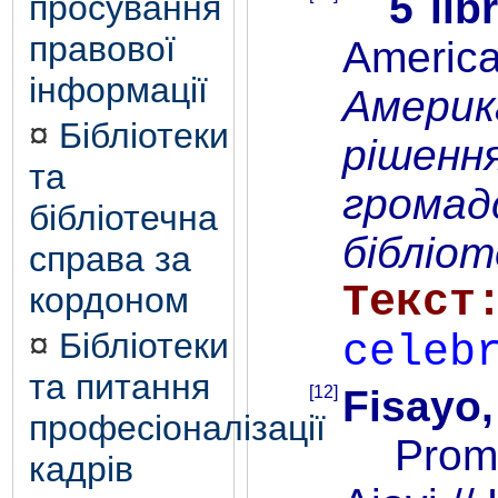
5 lib
просування
правової
American
інформації
Америка
¤
Бібліотеки
рішенн
та
громад
бібліотечна
бібліот
справа за
Те
кордоном
¤
Бібліотеки
celeb
та питання
[12]
Fisayo,
професіоналізації
Promoti
кадрів