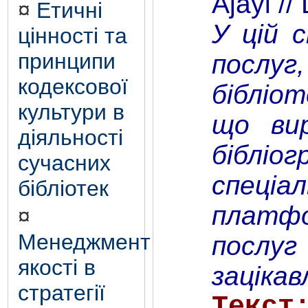
Ajayi //
¤
Етичні
У цій 
цінності та
принципи
послуг
кодексової
бібліот
культури в
що вир
діяльності
бібліо
сучасних
спеціа
бібліотек
платфо
¤
Менеджмент
послуг
якості в
заціка
стратегії
Т