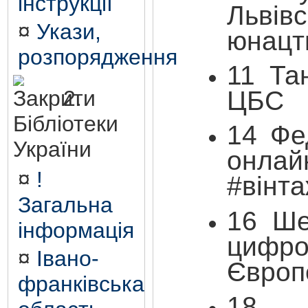
інструкції
Львів
¤
Укази,
юнацт
розпорядження
11
Та
ЦБС
2.
Бібліотеки
14 Фе
України
онл
¤
!
#вінта
Загальна
16
Ше
інформація
цифро
¤
Івано-
Європе
франківська
18 