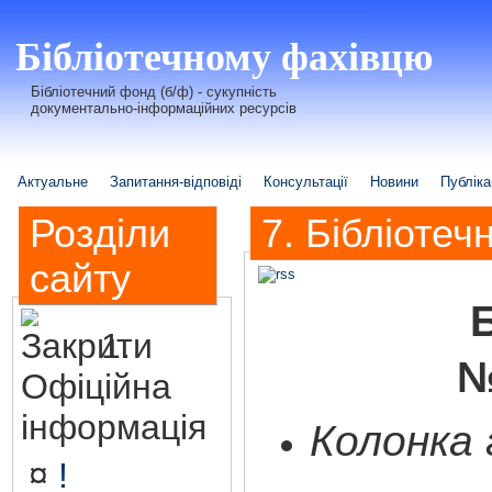
Бібліотечному фахівцю
Бібліотечний фонд (б/ф) - сукупність
документально-інформаційних ресурсів
Актуальне
Запитання-відповіді
Консультації
Новини
Публіка
Розділи
7. Бібліотеч
сайту
1.
№
Офіційна
інформація
Колонка
¤
!