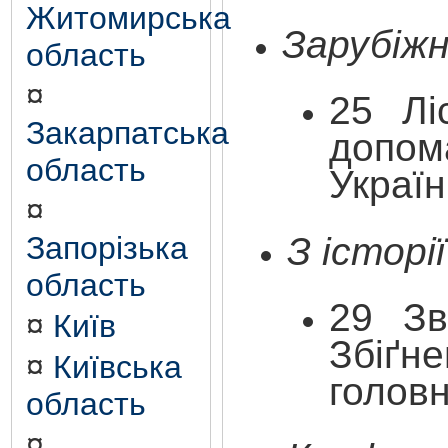
Житомирська
Зарубіжн
область
¤
25
Лі
Закарпатська
допом
область
Украї
¤
З історі
Запорізька
область
29
З
¤
Київ
Збіґ
¤
Київська
головн
область
¤