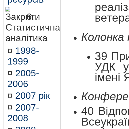
реалі
6.
ветер
Статистична
Колонка
аналітика
¤
1998-
39 Пр
1999
УДК у
¤
2005-
імені
2006
Конферен
¤
2007 рік
¤
2007-
40 Відпо
2008
Всеукр