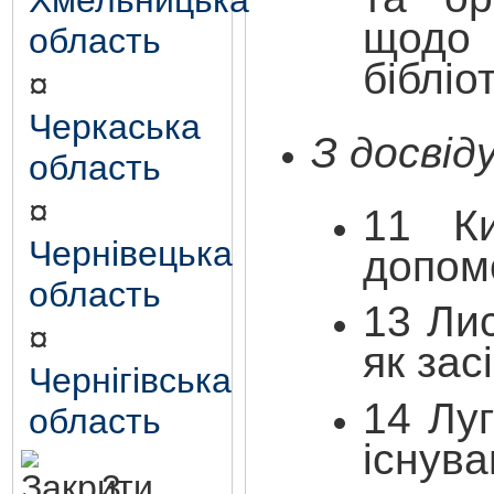
Хмельницька
щодо 
область
бібліо
¤
Черкаська
З досвід
область
¤
1
1
К
Чернівецька
допом
область
1
3
Лис
¤
як зас
Чернігівська
1
4
Луг
область
існува
3.