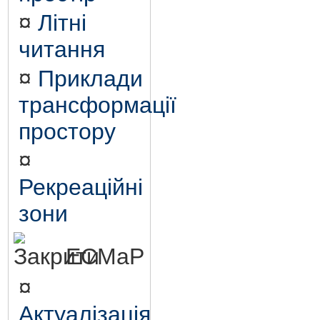
¤
Літні
читання
¤
Приклади
трансформації
простору
¤
Рекреаційні
зони
ЕСМаР
¤
Актуалізація