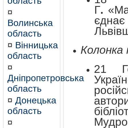
область
Г
.
«Ма
¤
єднає
Волинська
Львів
область
¤
Вінницька
Колонка
область
¤
21 Го
Дніпропетровська
Украї
область
росій
автор
¤
Донецька
біблі
область
Мудро
¤