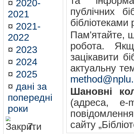
та інформа
¤
2020-
публічних бі
2021
бібліотеками 
¤
2021-
Пам'ятайте, щ
2022
робота. Як
¤
2023
зацікавити бі
¤
2024
актуальну те
¤
2025
method@nplu.
¤
дані за
Шановні кол
попередні
(адреса, e-
роки
повідомлення
сайту „Бібліот
7.