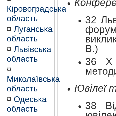
Конфере
Кіровоградська
область
32 Ль
форум
¤
Луганська
викли
область
В.)
¤
Львівська
область
3
6
X
¤
методи
Миколаївська
Ювілеї 
область
¤
Одеська
38 Ві
область
ювіле