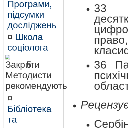
Програми,
3
3
підсумки
десят
досліджень
цифр
¤
Школа
право
соціолога
класиф
3
6
Пая
5.
психі
Методисти
област
рекомендують
¤
Рецензу
Бібліотека
та
Сербі