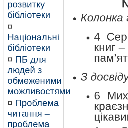
розвитку
бібліотеки
Колонка
¤
4 Серб
Національні
книг –
бібліотеки
пам’ят
¤
ПБ для
людей з
З досвід
обмеженими
можливостями
6
Мих
¤
Проблема
краєз
читання –
цікав
проблема