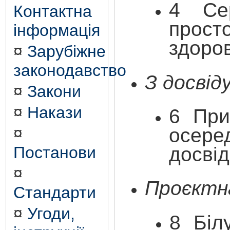
4 Сер
Контактна
прос
інформація
здоров
¤
Зарубіжне
законодавство
З досвід
¤
Закони
¤
Накази
6 При
осере
¤
досвід
Постанови
¤
Проєктна
Стандарти
¤
Угоди,
8 Біл