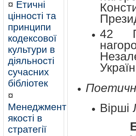
¤
Етичні
Конст
цінності та
Прези
принципи
42
кодексової
наго
культури в
Незал
діяльності
Украї
сучасних
бібліотек
Поетичн
¤
Менеджмент
Вірші
якості в
стратегії