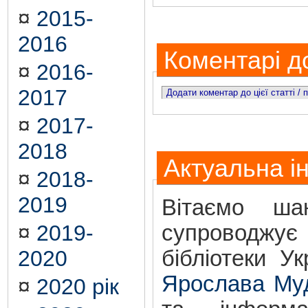
¤
2015-
2016
Коментарі до
¤
2016-
2017
Додати коментар до цієї статті /
¤
2017-
2018
Актуальна і
¤
2018-
2019
Вітаємо шан
¤
2019-
супроводжує 
2020
бібліотеки У
Ярослава Му
¤
2020 рік