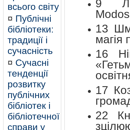
9 Лі
всього світу
Modosa
¤
Публічні
13
Шм
бібліотеки:
магія 
традиції і
сучасність
16
Н
¤
Сучасні
«Геть
тенденції
освітн
розвитку
17
Ко
публічних
грома
бібліотек і
22
К
бібліотечної
зцілю
справи у