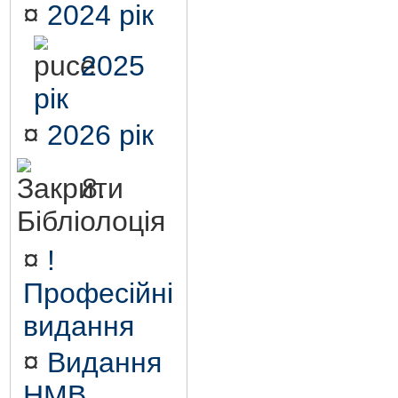
¤
2024 рік
2025
рік
¤
2026 рік
8.
Бібліолоція
¤
!
Професійні
видання
¤
Видання
НМВ