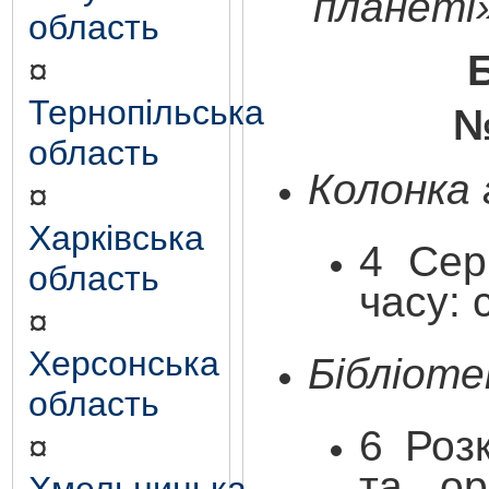
планеті»
область
¤
Тернопільська
№
область
Колонка
¤
Харківська
4 Сер
область
часу: 
¤
Херсонська
Бібліоте
область
6 Роз
¤
та ор