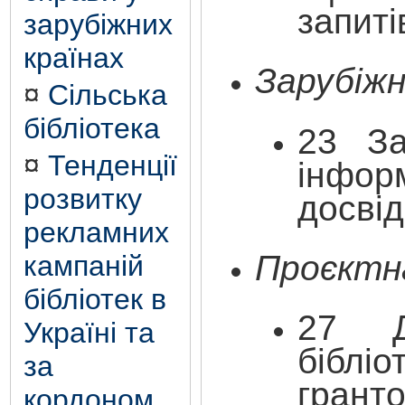
запиті
зарубіжних
країнах
Зарубіжн
¤
Сільська
бібліотека
23
З
¤
Тенденції
інфор
розвитку
досвід
рекламних
Проєктна
кампаній
бібліотек в
27 Д
Україні та
бібліо
за
грант
кордоном