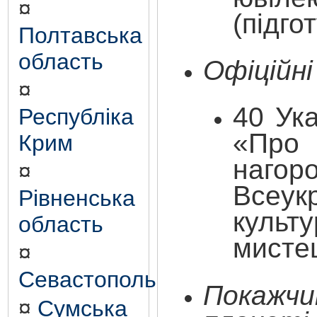
¤
(підго
Полтавська
область
Офіційн
¤
40
Ук
Республіка
«Про
Крим
наго
¤
Всеу
Рівненська
куль
область
мистец
¤
Севастополь
Покажчи
¤
Сумська