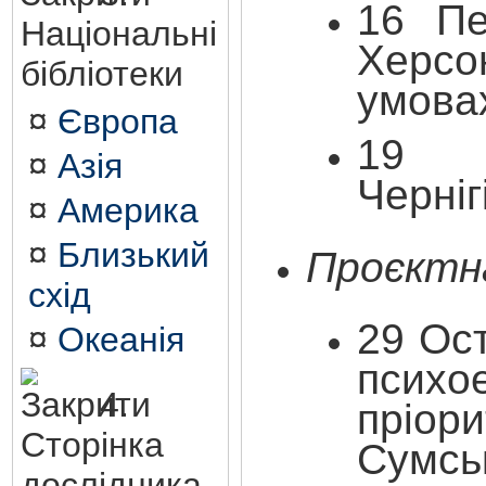
16 Пе
Національні
Херсо
бібліотеки
умовах
¤
Європа
19 Ш
¤
Азія
Черніг
¤
Америка
¤
Близький
Проєктна
схід
29 Ос
¤
Океанія
психо
4.
пріо
Сторінка
Сумсь
дослідника