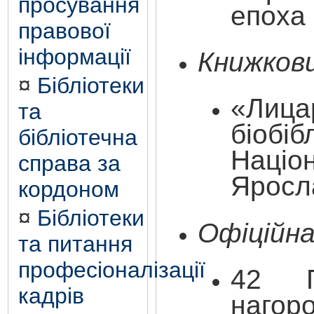
просування
епоха
правової
інформації
Книжкови
¤
Бібліотеки
«Лица
та
біоб
бібліотечна
Націо
справа за
Яросл
кордоном
¤
Бібліотеки
Офіційна
та питання
професіоналізації
42
Пр
кадрів
наго