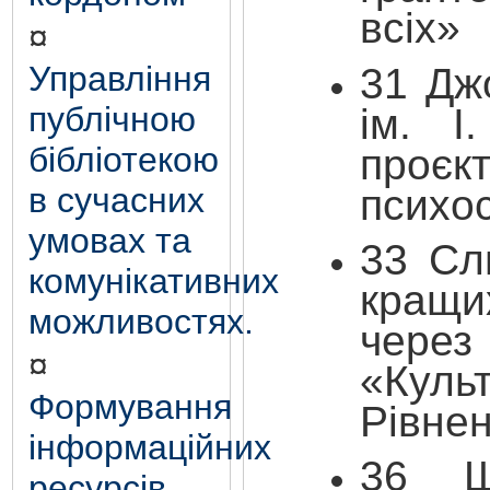
всіх»
¤
Управління
31 Дж
публічною
ім. І
бібліотекою
проє
в сучасних
психос
умовах та
33 Сл
комунікативних
кращи
можливостях.
чере
¤
«Кул
Формування
Рівне
інформаційних
36 Ш
ресурсів