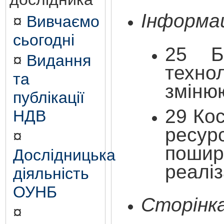
Інформац
¤
Вивчаємо
сьогодні
25 Б
¤
Видання
техно
та
змінюю
публікації
29
Кос
НДВ
ресу
¤
поши
Дослідницька
реаліз
діяльність
ОУНБ
Сторінка
¤