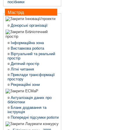
посібники
Мастрід
Інновації/проекти
¤
Донорські організації
Бібліотечний
простір
¤
Інформаційна зона
¤
Виставкова робота
¤
Віртуальний та реальний
простір
¤
Дитячий простір
¤
Літні читання
¤
Приклади трансформації
простору
¤
Рекреаційні зони
ЕСМаР
¤
Актуалізація даних про
бібліотеки
¤
Бланк додавання та
інструкція
¤
Попередні підсумки роботи
Лауреати конкурсу