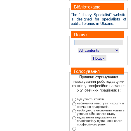
Бібліотекарю
The "Library Specialist" website
is designed for specialists of
public libraries in Ukraine.
Пошук
Пошук
Голосування
Причини стримування
інвестування роботодавцями
коштів у професійне навчання
бібліотечних працівників:
відсутність коштів
небажання інвестувати кошти в
навчання працівників
необхідність економити кошти в
умовах військового стану
недостатня зацікавленість
працівників у підвищенні свого
професійного рівня