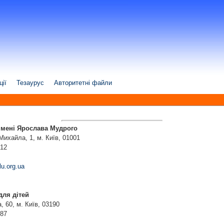
ції
Тезаурус
Авторитетні файли
 імені Ярослава Мудрого
ихайла, 1, м. Київ, 01001
-12
lu.org.ua
для дітей
 60, м. Київ, 03190
-87