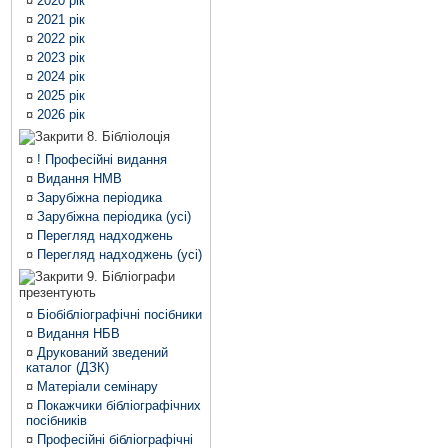
¤
2020 рік
¤
2021 рік
¤
2022 рік
¤
2023 рік
¤
2024 рік
¤
2025 рік
¤
2026 рік
8. Бібліолоція
¤
! Професійні видання
¤
Видання НМВ
¤
Зарубіжна періодика
¤
Зарубіжна періодика (усі)
¤
Перегляд надходжень
¤
Перегляд надходжень (усі)
9. Бібліографи
презентують
¤
Біобібліографічні посібники
¤
Видання НБВ
¤
Друкований зведений
каталог (ДЗК)
¤
Матеріали семінару
¤
Покажчики бібліографічних
посібників
¤
Професійні бібліографічні