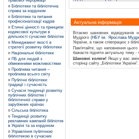
правової інформації
¤
Бібліотеки та бібліотечна
справа за кордоном
¤
Бібліотеки та питання
професіоналізації кадрів
Актуальна інформація
¤
Етичні цінності та принципи
кодексової культури в
Вітаємо шановних відвідувачів н
діяльності сучасних бібліотек
Мудрого (
НБУ ім. Ярослава Мудр
України, а також співпрацює з бібл
¤
Менеджмент якості в
стратегії розвитку бібліотеки
Пам'ятайте, що наповнення цього 
бажаєте підняти актуальну тему -
¤
Національні бібліотеки
Шановні колеги!
Якщо у вас зміни
¤
ПБ для людей з
сторінці сайту „Бібліотеки України”.
обмеженими можливостями
¤
Проблема читання –
проблема всього світу
¤
Публічні бібліотеки:
традиції і сучасність
¤
Сучасні тенденції розвитку
публічних бібліотек і
бібліотечної справи у
зарубіжних країнах
¤
Сільська бібліотека
¤
Тенденції розвитку
рекламних кампаній бібліотек
в Україні та за кордоном
¤
Управління публічною
бібліотекою в сучасних