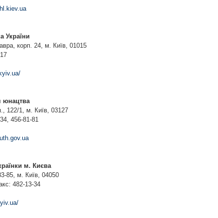
hl.kiev.ua
а України
вра, корп. 24, м. Київ, 01015
-17
kyiv.ua/
я юнацтва
, 122/1, м. Київ, 03127
34, 456-81-81
uth.gov.ua
країнки м. Києва
3-85, м. Київ, 04050
акс: 482-13-34
kyiv.ua/