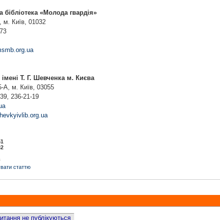
а бібліотека «Молода гвардія»
, м. Київ, 01032
-73
msmb.org.ua
імені Т. Г. Шевченка м. Києва
-А, м. Київ, 03055
39, 236-21-19
ua
hevkyivlib.org.ua
51
32
в
вати статтю
 питання не публікуються