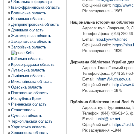
¤
! Загальна інформація
Офіційний сайт:
http://www.c
¤
Івано-франківська область
Рік заснування – 1967
¤
Волинська область
¤
Вінницька область
Національна історична бібліотек
¤
Дніпропетровська область
Адреса: вул. Лаврська, 9, Ла
¤
Донецька область
Телефон/факс: (044) 280-46
¤
Житомирська область
E-mail:
nibu.kyiv@ukr.net
¤
Закарпатська область
Офіційний сайт:
https://nibu.
¤
Запорізька область
Рік заснування – 1939
Київ
¤
Київська область
Державна бібліотека України дл
¤
Кіровоградська область
Адреса: Голосіївський просп.
¤
Луганська область
Телефон/факс: (044) 257-53-
¤
Львівська область
E-mail:
inform@4uth.gov.ua
¤
Миколаївська область
Офіційний сайт:
http://www.4
¤
Одеська область
Рік заснування – 1975
¤
Полтавська область
¤
Республіка Крим
Публічна бібліотека імені Лесі У
¤
Рівненська область
Адреса: вул. Тургенівська, 8
¤
Севастополь
Телефон: (044) 486-01-46, ф
¤
Сумська область
E-mail:
lubibl@ukr.net
¤
Тернопільська область
Офіційний сайт:
https://lukl.
¤
Харківська область
Рік заснування –1944
¤
Херсонська область