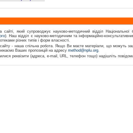
а сайті, який супроводжує науково-методичний відділ Національної б
ого
). Наш відділ є науково-методичним та інформаційно-консультативни
іотеками різних типів і форм власності.
сайту - наша спільна робота. Якщо Ви маєте матеріали, що можуть заці
 чекаємо Ваших пропозицій на адресу
method@nplu.org
.
лися реквізити (адреса, e-mail, URL, телефон тощо) надішліть повідом