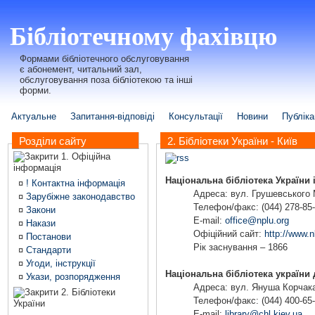
Бібліотечному фахівцю
Формами бібліотечного обслуговування
є абонемент, читальний зал,
обслуговування поза бібліотекою та інші
форми.
Актуальне
Запитання-відповіді
Консультації
Новини
Публіка
Розділи сайту
2. Бібліотеки України - Київ
1. Офіційна
інформація
Національна бібліотека України
¤
! Контактна інформація
Адреса: вул. Грушевського М
¤
Зарубіжне законодавство
Телефон/факс: (044) 278-85
¤
Закони
E-mail:
office@nplu.org
¤
Накази
Офіційний сайт:
http://www.n
¤
Постанови
Рік заснування – 1866
¤
Стандарти
¤
Угоди, інструкції
Національна бібліотека україни 
¤
Укази, розпорядження
Адреса: вул. Януша Корчака,
2. Бібліотеки
Телефон/факс: (044) 400-65
України
E-mail:
library@chl.kiev.ua