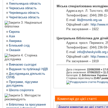
¤
Хмельницька область
Міська спеціалізована молодіжн
¤
Черкаська область
Адреса:вул. Л. Толстого, 49
¤
Чернівецька область
Телефон/факс: (044) 288-11
¤
Чернігівська область
E-mail:
lib@msmb.org.ua
3. Національні
Офіційний сайт:
http://www.
бібліотеки
Рік заснування – 1922
¤
Європа
¤
Азія
Центральна бібліотека для дітей 
¤
Америка
Адреса: просп. Перемоги, 25
¤
Близький схід
Телефон/факс: (044) 236-59-
¤
Океанія
E-mail:
info@shevkyivlib.org.
4. Сторінка
Офіційний сайт:
http://www.s
дослідника
Рік заснування – 1919
¤
Вивчаємо сьогодні
¤
Видання та публікації НДВ
Дата створення:
22/08/2008 × 17:
Дата оновлення:
07/06/2023 × 11:
¤
Дослідницька діяльність
Категорія:
2. Бібліотеки України
ОУНБ
Сторінка переглянута
21457 разі
¤
Програми, підсумки
Роздруку
досліджень
¤
Школа соціолога
5. Методисти
Коментарі до цієї статті
рекомендують
¤
Бібліотека та просування
Додати коментар до цієї статті /