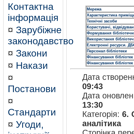
Контактна
Мережа
інформація
Характеристика приміще
Технічні засоби
¤
Зарубіжне
Користувачі, відвідуван
Формування бібліотечн
законодавство
Використання бібліоте
Електронні ресурси. ДБ
¤
Закони
Персонал бібліотеки
Фінансування бібліотек 
¤
Накази
Фінансування бібліоте
¤
Дата створен
09:43
Постанови
Дата оновле
¤
13:30
Стандарти
Категорія:
6.
¤
Угоди,
аналітика
Сторінка пер