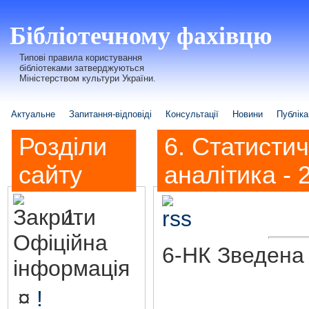
Бібліотечному фахівцю
Типові правила користування
бібліотеками затверджуються
Міністерством культури України.
Актуальне
Запитання-відповіді
Консультації
Новини
Публіка
Розділи
6. Статисти
сайту
аналітика - 
1.
Офіційна
6-НК Зведена 
інформація
¤
!