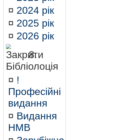
¤
2024 рік
¤
2025 рік
¤
2026 рік
8.
Бібліолоція
¤
!
Професійні
видання
¤
Видання
НМВ