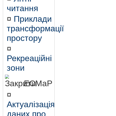
читання
¤
Приклади
трансформації
простору
¤
Рекреаційні
зони
ЕСМаР
¤
Актуалізація
даних про