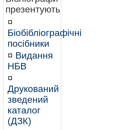
презентують
¤
Біобібліографічні
посібники
¤
Видання
НБВ
¤
Друкований
зведений
каталог
(ДЗК)