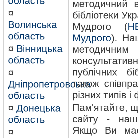
область
методичний в
¤
бібліотеки Ук
Волинська
Мудрого (
Н
область
Мудрого
). На
¤
Вінницька
методичним 
область
консультати
публічних бі
¤
також співпр
Дніпропетровська
різних типів і
область
Пам'ятайте, 
¤
Донецька
сайту - наш
область
Якщо Ви має
¤