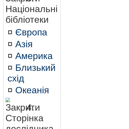
Національні
бібліотеки
¤
Європа
¤
Азія
¤
Америка
¤
Близький
схід
¤
Океанія
4.
Сторінка
дослідника