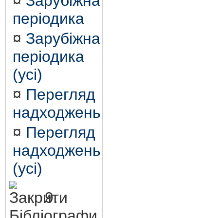
¤
Зарубіжна
періодика
¤
Зарубіжна
періодика
(усі)
¤
Перегляд
надходжень
¤
Перегляд
надходжень
(усі)
9.
Бібліографи