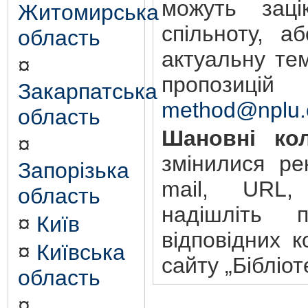
можуть зацік
Житомирська
спільноту, а
область
актуальну те
¤
пропозиц
Закарпатська
method@nplu.
область
Шановні кол
¤
змінилися ре
Запорізька
mail, URL,
область
надішліть 
¤
Київ
відповідних к
¤
Київська
сайту „Бібліот
область
¤