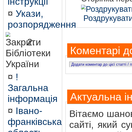
інструкції
¤
Укази,
Роздрукувати
розпорядження
2.
Коментарі до
Бібліотеки
України
Додати коментар до цієї статті /
¤
!
Загальна
Актуальна і
інформація
¤
Івано-
Вітаємо шанов
франківська
сайті, який с