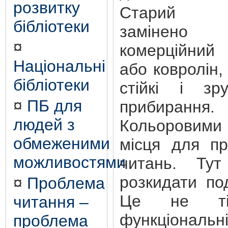
розвитку
Старий 
бібліотеки
заміне
¤
комерційний 
Національні
або ковролін,
бібліотеки
стійкі і зр
¤
ПБ для
прибирання.
людей з
Кольоровими 
обмеженими
місця для пр
можливостями
читань. Тут
розкидати по
¤
Проблема
Це не тіл
читання –
функціональні
проблема