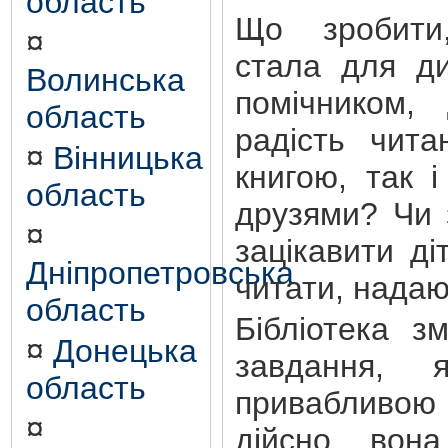
область
Що зробити
¤
стала для ди
Волинська
помічником, 
область
радість чита
¤
Вінницька
книгою, так 
область
друзями? Чи 
¤
зацікавити ді
Дніпропетровська
читати, надаю
область
Бібліотека з
¤
Донецька
завдання, 
область
привабливо
¤
дійсно, вон