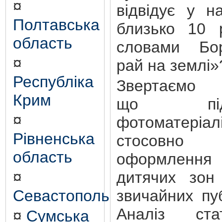
¤
відвідує у н
Полтавська
близько 10 р
область
словами Бо
¤
рай на землі»
Республіка
Звертаємо у
Крим
що підб
¤
фотоматеріал
Рівненська
стосовно
область
оформлення
¤
дитячих зон
Севастополь
звичайних пуб
Аналіз ста
¤
Сумська