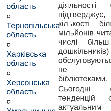
діяльності 
область
підтверджує
¤
кількості б
Тернопільська
мільйонів чита
область
числі більш
¤
дошкіль
Харківська
обслуговують
область
не спец
¤
бібліотеками.
Херсонська
Сьогодні 
область
тенденцій 
¤
актуальн