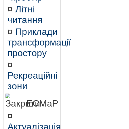
¤
Літні
читання
¤
Приклади
трансформації
простору
¤
Рекреаційні
зони
ЕСМаР
¤
Актуалізація