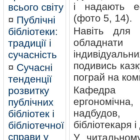
і надають е
всього світу
(фото 5, 14).
¤
Публічні
Навіть для
бібліотеки:
обладна
традиції і
індивідуа
сучасність
подивись казк
¤
Сучасні
пограй на комп
тенденції
Кафедра о
розвитку
ергономічн
публічних
надбудов,
бібліотек і
бібліотекаря і
бібліотечної
справи у
У читальному