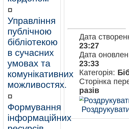
¤
Управління
публічною
Дата створен
бібліотекою
23:27
в сучасних
Дата оновле
умовах та
23:33
Категорія:
Бі
комунікативних
Сторінка пер
можливостях.
разів
¤
Формування
Роздрукувати
інформаційних
ресурсів