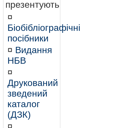
презентують
¤
Біобібліографічні
посібники
¤
Видання
НБВ
¤
Друкований
зведений
каталог
(ДЗК)
¤