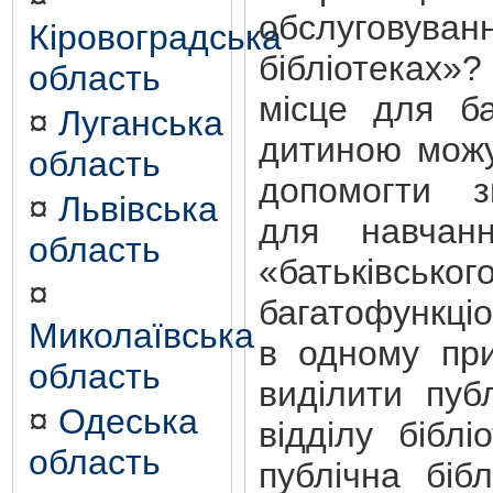
обслуговуванн
Кіровоградська
бібліотеках
область
місце для ба
¤
Луганська
дитиною можу
область
допомогти з
¤
Львівська
для навчан
область
«батьківськог
¤
багатофункці
Миколаївська
в одному при
область
виділити пуб
¤
Одеська
відділу бібл
область
публічна біб