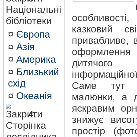
Національні
особливості,
бібліотеки
казковий св
¤
Європа
привабливе, 
¤
Азія
оформленн
¤
Америка
дитячог
¤
Близький
інформаційної
схід
Саме тут р
¤
Океанія
малюнки, а д
яскравим орн
4.
знижує висот
Сторінка
простір (фот
дослідника