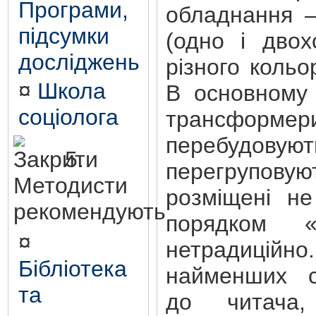
Програми,
обладнання –
підсумки
(одно і двох
досліджень
різного кольо
¤
Школа
В основному 
соціолога
трансформ
перебуд
5.
перегрупо
Методисти
розміщені н
рекомендують
порядком 
¤
нетрадиці
Бібліотека
найменших с
та
до читача,