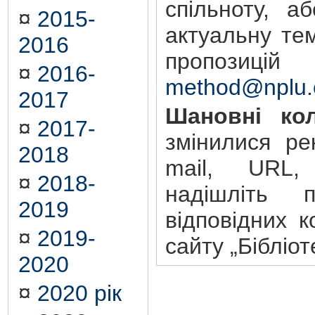
спільноту, а
¤
2015-
актуальну те
2016
пропозиц
¤
2016-
method@nplu.
2017
Шановні кол
¤
2017-
змінилися ре
2018
mail, URL,
¤
2018-
надішліть 
2019
відповідних к
¤
2019-
сайту „Бібліот
2020
¤
2020 рік