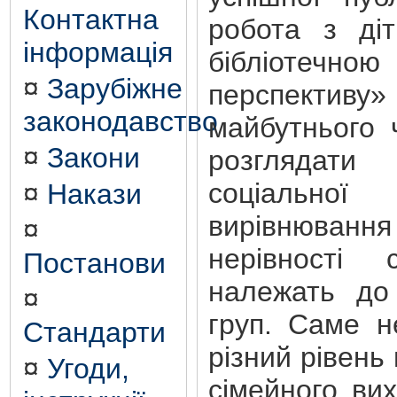
Контактна
робота з ді
інформація
бібліотечн
¤
Зарубіжне
перспектив
законодавство
майбутнього 
¤
Закони
розглядат
соціальн
¤
Накази
вирівнюва
¤
нерівності 
Постанови
належать до 
¤
груп. Саме не
Стандарти
різний рівень 
¤
Угоди,
сімейного ви