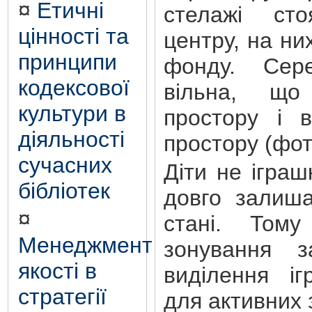
¤
Етичні
стелажі ст
цінності та
центру, на ни
принципи
фонду. Сер
кодексової
вільна, що
культури в
простору і в
діяльності
простору (фото
сучасних
Діти не ігра
бібліотек
довго залиша
¤
стані. Тому
Менеджмент
зонування з
якості в
виділення іг
стратегії
для активних з