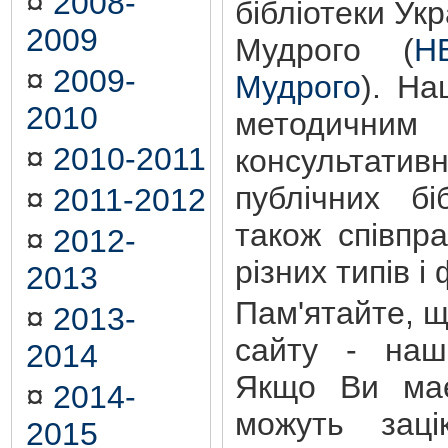
¤
2008-
бібліотеки Ук
2009
Мудрого (
Н
¤
2009-
Мудрого
). На
2010
методичним 
¤
2010-2011
консультати
публічних бі
¤
2011-2012
також співпр
¤
2012-
різних типів і
2013
Пам'ятайте, 
¤
2013-
сайту - наш
2014
Якщо Ви має
¤
2014-
можуть зацік
2015