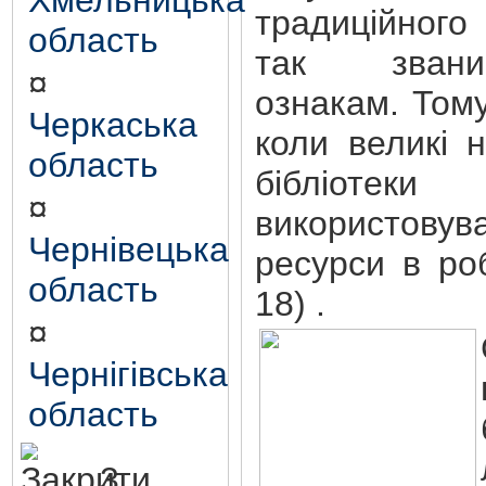
Хмельницька
традиційного 
область
так звани
¤
ознакам. Том
Черкаська
коли великі н
область
бібліоте
¤
використовув
Чернівецька
ресурси в ро
область
18) .
¤
Чернігівська
область
3.