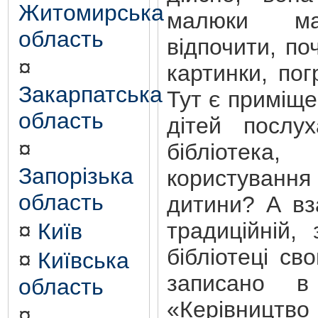
Житомирська
малюки ма
область
відпочити, по
¤
картинки, пог
Закарпатська
Тут є приміще
область
дітей послу
¤
бібліотек
Запорізька
користування
область
дитини? А вз
традиційній, 
¤
Київ
бібліотеці св
¤
Київська
записано в
область
«Керівництво
¤