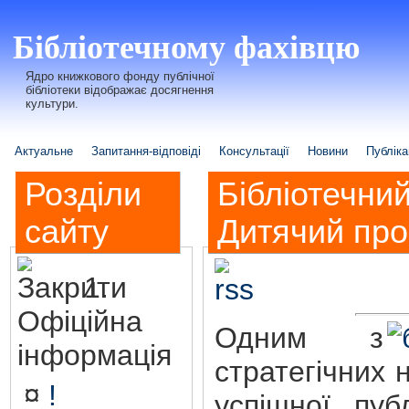
Бібліотечному фахівцю
Ядро книжкового фонду публічної
бібліотеки відображає досягнення
культури.
Актуальне
Запитання-відповіді
Консультації
Новини
Публіка
Розділи
Бібліотечний
сайту
Дитячий про
1.
Офіційна
Одним з
інформація
стратегічних 
¤
!
успішної пуб