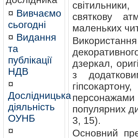
світильники
¤
Вивчаємо
святкову ат
сьогодні
маленьких чит
¤
Видання
Використа
та
декоративн
публікації
дзеркал, ориг
НДВ
з додаткови
¤
гіпсокартону
Дослідницька
персонажами
діяльність
популярних д
ОУНБ
3, 15).
¤
Основний пре