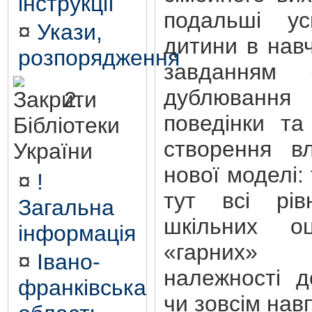
інструкції
подальші ус
¤
Укази,
дитини в навч
розпорядження
завданням 
дублювання
2.
поведінки та
Бібліотеки
створення вл
України
нової моделі:
¤
!
тут всі рів
Загальна
шкільних о
інформація
«гарних» 
¤
Івано-
належності д
франківська
чи зовсім нав