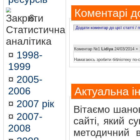
Коментарі до
6.
Статистична
Додати коментар до цієї статті /
аналітика
Коментар №1
Lidiya
24/03/2014 × 
¤
1998-
Намагаюсь зробити бібліотеку п
1999
¤
2005-
2006
Актуальна і
¤
2007 рік
Вітаємо шанов
¤
2007-
сайті, який с
2008
методичний в