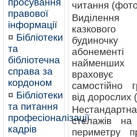
просування
читання (фото 
правової
Виділення
інформації
казкового
¤
Бібліотеки
будиночк
та
абонемент
бібліотечна
найменших
справа за
враховує 
кордоном
самостійно г
¤
Бібліотеки
від дорослих 
та питання
Нестандарт
професіоналізації
стелажів на
кадрів
периметру п