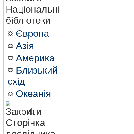
Національні
бібліотеки
¤
Європа
¤
Азія
¤
Америка
¤
Близький
схід
¤
Океанія
4.
Сторінка
дослідника