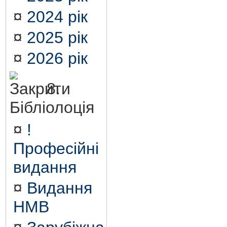
¤
2024 рік
¤
2025 рік
¤
2026 рік
8.
Бібліолоція
¤
!
Професійні
видання
¤
Видання
НМВ