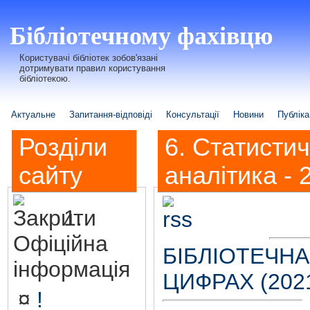
Бібліотечному фахівцю
Користувачі бібліотек зобов'язані
дотримувати правил користування
бібліотекою.
Актуальне
Запитання-відповіді
Консультації
Новини
Публіка
Розділи
6. Статисти
сайту
аналітика - 
1.
Офіційна
БІБЛІОТЕЧНА
інформація
ЦИФРАХ (2021
¤
!