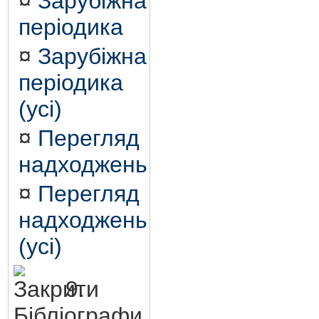
¤
Зарубіжна
періодика
¤
Зарубіжна
періодика
(усі)
¤
Перегляд
надходжень
¤
Перегляд
надходжень
(усі)
9.
Бібліографи