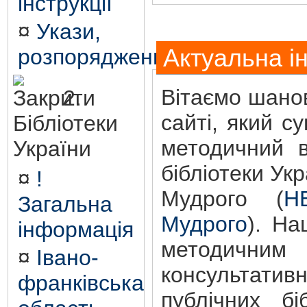
інструкції
¤
Укази,
розпорядження
Актуальна і
Вітаємо шанов
2.
сайті, який с
Бібліотеки
методичний в
України
бібліотеки Ук
¤
!
Мудрого (
Н
Загальна
Мудрого
). На
інформація
методичним 
¤
Івано-
консультати
франківська
публічних бі