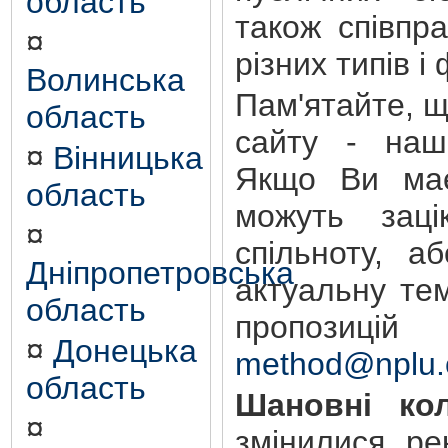
область
також співпр
¤
різних типів і
Волинська
Пам'ятайте, 
область
сайту - наш
¤
Вінницька
Якщо Ви має
область
можуть зацік
¤
спільноту, а
Дніпропетровська
актуальну те
область
пропозиц
¤
Донецька
method@nplu.
область
Шановні кол
¤
змінилися ре