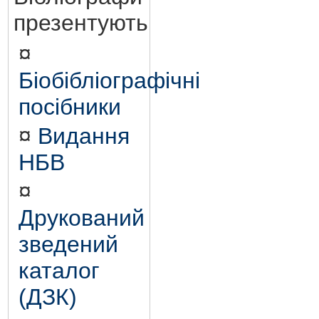
презентують
¤
Біобібліографічні
посібники
¤
Видання
НБВ
¤
Друкований
зведений
каталог
(ДЗК)