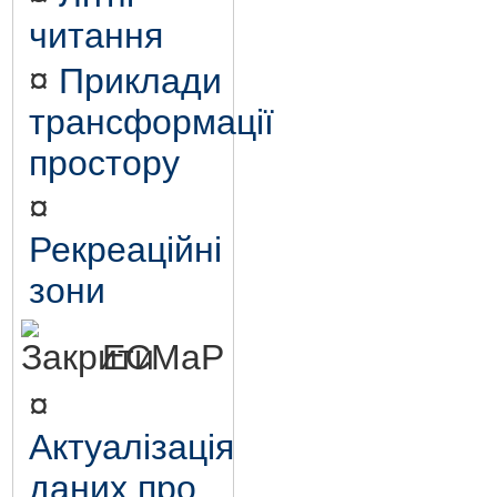
читання
¤
Приклади
трансформації
простору
¤
Рекреаційні
зони
ЕСМаР
¤
Актуалізація
даних про