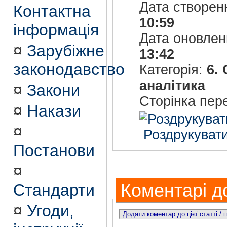
Дата створен
Контактна
10:59
інформація
Дата оновле
¤
Зарубіжне
13:42
законодавство
Категорія:
6.
аналітика
¤
Закони
Сторінка пер
¤
Накази
¤
Роздрукувати
Постанови
¤
Коментарі до
Стандарти
¤
Угоди,
Додати коментар до цієї статті /