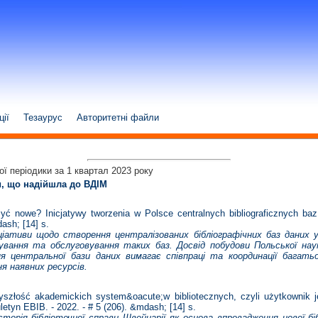
ції
Тезаурус
Авторитетні файли
ої періодики за 1 квартал 2023 року
ки, що надійшла до ВДІМ
owe? Inicjatywy tworzenia w Polsce centralnych bibliograficznych baz 
ash; [14] s.
ціативи щодо створення централізованих бібліографічних баз даних
вання та обслуговування таких баз. Досвід побудови Польської науко
я центральної бази даних вимагає співпраці та координації багать
я наявних ресурсів.
łość akademickich system&oacute;w bibliotecznych, czyli użytkownik j
letyn EBIB. - 2022. - # 5 (206). &mdash; [14] s.
торія бібліотечної справи Швейцарії як основа впровадження нової б