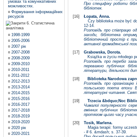
умовах та комунікативних
Про специфіку роботи бібл
можливостях.
бібліотек.
¤
Формування інформаційних
ресурсів
[16]
Łopata, Anna.
Czy biblioteka może być dobr
6. Статистична
12-14.
аналітика
Розповідь про співпрацю одн
¤
1998-1999
заходи, бібліотека отри
бібліотечний простір є пр
¤
2005-2006
активної громадянської пози
¤
2007 рік
¤
2007-2008
[17]
Grabowska, Dorota.
Książka w życiu młodego poko
¤
2008-2009
Розповідь про перебіг зага
¤
2009-2010
переважно публічних бібл
¤
2010-2011
літератури, діяльності ди
¤
2011-2012
[18]
Biblioteka Narodowa zapr
¤
2012-2013
Розповідь про організацію
¤
2013-2014
польського поета епохи В
літературні читання. Святк
¤
2014-2015
¤
2015-2016
[19]
Trzecia &bdquo;Noc Biblio
¤
2016-2017
Чималої популярності серед
гмінних публічних бібліот
¤
2017-2018
протягом цього часу учасни
¤
2018-2019
¤
2019-2020
[20]
Tosik, Marlena.
Magia terapii: formy uczestni
¤
2020 рік
- # 6. &mdash; s. 37-39.
¤
2020-2021
Про досвід польських публі