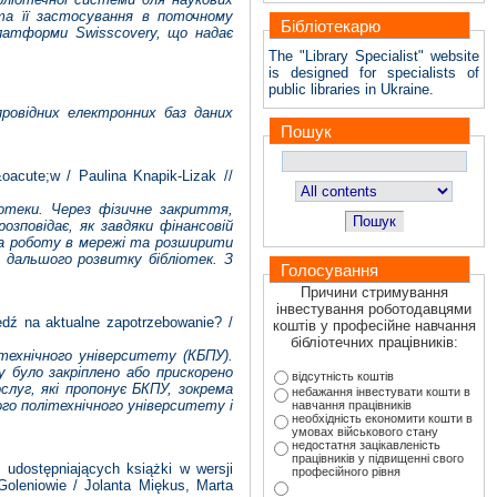
 та її застосування в поточному
Бібліотекарю
платформи Swisscovery, що надає
The "Library Specialist" website
is designed for specialists of
public libraries in Ukraine.
провідних електронних баз даних
Пошук
acute;w / Paulina Knapik-Lizak //
ліотеки. Через фізичне закриття,
Пошук
зповідає, як завдяки фінансовій
на роботу в мережі та розширити
 дальшого розвитку бібліотек. З
Голосування
Причини стримування
інвестування роботодавцями
edź na aktualne zapotrzebowanie? /
коштів у професійне навчання
бібліотечних працівників:
ітехнічного університету (КБПУ).
 було закріплено або прискорено
відсутність коштів
слуг, які пропонує БКПУ, зокрема
небажання інвестувати кошти в
кого політехнічного університету і
навчання працівників
необхідність економити кошти в
умовах військового стану
недостатня зацікавленість
працівників у підвищенні свого
dostępniających książki w wersji
професійного рівня
 Goleniowie / Jolanta Miękus, Marta