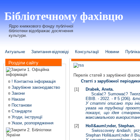
Бібліотечному фахівцю
Ядро книжкового фонду публічної
бібліотеки відображає досягнення
культури.
Актуальне
Запитання-відповіді
Консультації
Новини
Публіка
Розділи сайту
1. Офіційна
інформація
Перелік статей з зарубіжної фахов
Статті з зарубіжної періоди
¤
! Контактна інформація
¤
Зарубіжне законодавство
[1]
Drabek, Aneta.
¤
Закони
Scalać? Sumować? Tworzyć n
EBIB. - 2022. - # 5 (206). &md
¤
Накази
У статті описано три іні
¤
Постанови
увага на труднощі проєкту
¤
Стандарти
показує, що ідея створенн
¤
Угоди, інструкції
максимального використанн
¤
Укази, розпорядження
[2]
Holl&auml;nder, Stephan.
2. Бібліотеки
Swisscovery &ndash; przysz
України
Stephan Holl&auml;nder // Biu
У статті розглядається іс