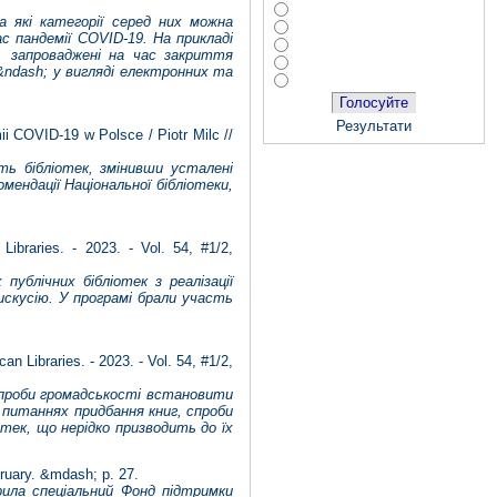
 які категорії серед них можна
с пандемії C
O
VI
D
-19. На прикладі
, запроваджені на час закриття
&ndash; у вигляді електронних та
Голосуйте
Результати
 COVID-19 w Polsce / Piotr Milc //
ть бібліотек, змінивши усталені
мендації Національної бібліотеки,
braries. - 2023. - Vol. 54, #1/2,
публічних бібліотек з реалізації
искусію. У програмі брали участь
n Libraries. - 2023. - Vol. 54, #1/2,
спроби громадськості встановити
 питаннях придбання книг, спроби
тек, що нерідко призводить до їх
bruary. &mdash; p. 27.
рила спеціальний Фонд підтримки