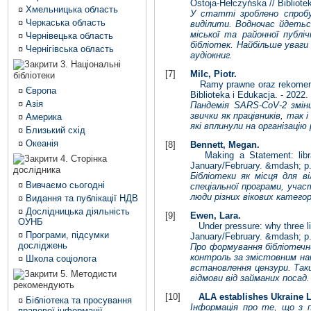
Ostoja-Hełczyńska // Bibliote
¤
Хмельницька область
У статті зроблено спробу
¤
Черкаська область
виділити. Водночас йдетьс
міської та районної публіч
¤
Чернівецька область
бібліотек. Найбільше уваг
¤
Чернігівська область
аудіокниг.
3. Національні
[7]
Milc, Piotr.
бібліотеки
Ramy prawne oraz rekomendacj
¤
Європа
Biblioteka i Edukacja. - 2022.
¤
Азія
Пандемія SARS-CoV-2 зміни
звички як працівників, так
¤
Америка
які вплинули на організацію
¤
Близький схід
¤
Океанія
[8]
Bennett, Megan.
Making a Statement: librar
4. Сторінка
January/February. &mdash; p.
дослідника
Бібліотеки як місця для ві
¤
Вивчаємо сьогодні
спеціальної програми, учас
люди різних вікових категор
¤
Видання та публікації НДВ
¤
Дослідницька діяльність
[9]
Ewen, Lara.
ОУНБ
Under pressure: why three lib
¤
Програми, підсумки
January/February. &mdash; p.
досліджень
Про формування бібліотечн
контроль за змістовним нап
¤
Школа соціолога
встановлення цензури. Таки
5. Методисти
відмови від займаних посад.
рекомендують
[10]
ALA establishes Ukraine L
¤
Бібліотека та просування
Інформація про те, що з п
правової інформації