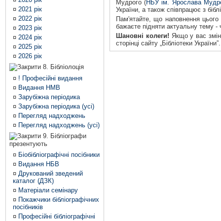
Мудрого (
НБУ ім. Ярослава Мудр
¤
2021 рік
України, а також співпрацює з бібл
¤
2022 рік
Пам'ятайте, що наповнення цього 
бажаєте підняти актуальну тему -
¤
2023 рік
Шановні колеги!
Якщо у вас зміни
¤
2024 рік
сторінці сайту „Бібліотеки України”.
¤
2025 рік
¤
2026 рік
8. Бібліолоція
¤
! Професійні видання
¤
Видання НМВ
¤
Зарубіжна періодика
¤
Зарубіжна періодика (усі)
¤
Перегляд надходжень
¤
Перегляд надходжень (усі)
9. Бібліографи
презентують
¤
Біобібліографічні посібники
¤
Видання НБВ
¤
Друкований зведений
каталог (ДЗК)
¤
Матеріали семінару
¤
Покажчики бібліографічних
посібників
¤
Професійні бібліографічні