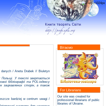
Вітаємо
danych / Aneta Drabek // Biuletyn
 у Польщі. У тексті звертається
вої бібліографії та POL-індексу
ох зацікавлених сторін, а також
For Librarians
Our site was created for
eszcze bardziej w centrum uwagi /
professional librarians of public
libraries of Ukraine.
ібліотечної системи для наукових