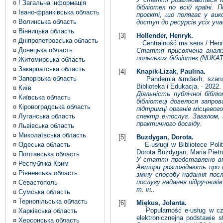
¤
! Загальна інформація
бібліотек по всій країні.
¤
Івано-франківська область
проєкті, що полягає у вик
¤
Волинська область
доступ до ресурсів усіх уча
¤
Вінницька область
[3]
Hollender, Henryk.
¤
Дніпропетровська область
Centralność ma sens / Henryk
¤
Донецька область
Стаття присвячена аналізу
польських бібліотек (NUKA
¤
Житомирська область
¤
Закарпатська область
[4]
Knapik-Lizak, Paulina.
¤
Запорізька область
Pandemia &mdash; szansa cz
Biblioteka i Edukacja. - 2022.
¤
Київ
Діяльність публічної біблі
¤
Київська область
бібліотеці довелося запро
¤
Кіровоградська область
підтримці органів місцево
¤
Луганська область
спектр е-послуг. Загалом,
практичного досвіду.
¤
Львівська область
¤
Миколаївська область
[5]
Buzdygan, Dorota.
¤
Одеська область
E-usługi w Bibliotece Polit
Dorota Buzdygan, Maria Pietru
¤
Полтавська область
У статті представлено впл
¤
Республіка Крим
Автори розповідають про н
¤
Рівненська область
зміну способу надання пос
послугу надання підручників
¤
Севастополь
т. ін..
¤
Сумська область
¤
Тернопільська область
[6]
Miękus, Jolanta.
Popularność e-usług w czas
¤
Харківська область
elektronicznejna podstawie s
¤
Херсонська область