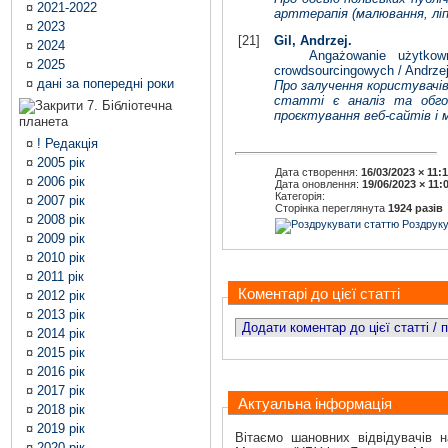
¤
2021-2022
арттерапія (малювання, ліпл
¤
2023
[21]
Gil, Andrzej.
¤
2024
Angażowanie użytkownik&o
¤
2025
crowdsourcingowych / Andrzej 
¤
дані за попередні роки
Про залучення користувачі
статті є аналіз та обго
7. Бібліотечна
проєктування веб-сайтів і 
планета
¤
! Редакція
¤
2005 рік
Дата створення:
16/03/2023 × 11:
¤
2006 рік
Дата оновлення:
19/06/2023 × 11:
Категорія:
¤
2007 рік
Сторінка переглянута
1924 разів
¤
2008 рік
Роздруку
¤
2009 рік
¤
2010 рік
¤
2011 рік
Коментарі до цієї статті
¤
2012 рік
¤
2013 рік
Додати коментар до цієї статті /
¤
2014 рік
¤
2015 рік
¤
2016 рік
¤
2017 рік
Актуальна інформація
¤
2018 рік
¤
2019 рік
Вітаємо шановних відвідувачів н
¤
2020 рік