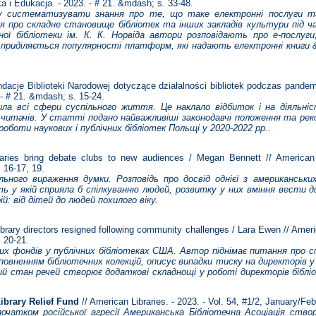
ka i Edukacja. - 2023. - # 21. &mdash; s. 33-48.
 систематизувати знання про те, що таке електронні послуги та
я про складне становище бібліотек та інших закладів культури під ча
ної бібліотеки ім. К.
К.
Норвіда автори розповідають про е-послуги
и приділяється популярності платформ, які надають електронні книги 
e Biblioteki Narodowej dotyczące działalności bibliotek podczas pandemii
 - # 21. &mdash; s. 15-24.
ла всі сфери суспільного життя. Це наклало відбиток і на діяльніс
 і читачів. У статті подано найважливіші законодавчі положення та реко
 роботи наукових і публічних бібліотек Польщі у 2020-2022 рр..
ies bring debate clubs to new audiences / Megan Bennett // American Li
 16-17, 19.
льного вираження думки. Розповідь про досвід однієї з американських 
ть у якій сприяла б спілкуванню людей, розвитку у них вміння вести д
ій: від дітей до людей похилого віку.
rary directors resigned following community challenges / Lara Ewen // America
 20-21.
их фондів у публічних бібліотеках США. Автор піднімає питання про 
овненням бібліотечних колекцій, описує випадки тиску на директорів у
й стан речей створює додаткові складнощі у роботі директорів бібліо
ibrary Relief Fund
// American Libraries. - 2023. - Vol. 54, #1/2, January/Fe
очатком російської агресії Американська Бібліотечна Асоціація ство