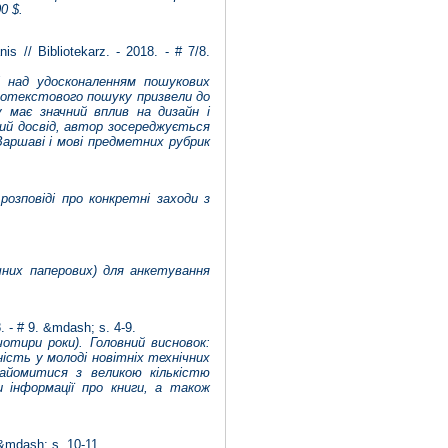
0 $.
 // Bibliotekarz. - 2018. - # 7/8.
і над удосконаленням пошукових
внотекстового пошуку призвели до
у має значний вплив на дизайн і
ий досвід, автор зосереджується
Варшаві i мові предметних рубрик
розповіді про конкретні заходи з
чних паперових) для анкетування
. - # 9. &mdash; s. 4-9.
отири роки). Головний висновок:
ність у молоді новітніх технічних
айомитися з великою кількістю
и інформації про книги, а також
 &mdash; s. 10-11.