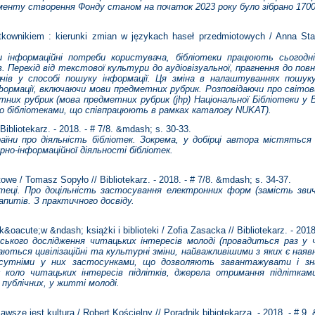
оменту створення Фонду станом на початок 2023 року було зібрано 1700
wnikiem : kierunki zmian w językach haseł przedmiotowych / Anna Stanis
 інформаційні потреби користувача, бібліотеки працюють сьогодн
. Перехід від текстової культури до аудіовізуальної, прагнення до по
ачів у способі пошуку інформації. Ця зміна в налаштуваннях пошук
ормації, включаючи мови предметних рубрик. Розповідаючи про світов
них рубрик (мова предметних рубрик (jhp) Національної Бібліотеки у 
го бібліотеками, що співпрацюють в рамках каталогу NUKAT).
 Bibliotekarz. - 2018. - # 7/8. &mdash; s. 30-33.
раїни про діяльність бібліотек. Зокрема, у добірці автора містяться 
рно-інформаційної діяльності бібліотек.
owe / Tomasz Sopyło // Bibliotekarz. - 2018. - # 7/8. &mdash; s. 34-37.
іотеці. Про доцільність застосування електронних форм (замість зви
запитів. З практичного досвіду.
oacute;w &ndash; książki i biblioteki / Zofia Zasacka // Bibliotekarz. - 2018
ького дослідження читацьких інтересів молоді (провадиться раз у ч
аються цивілізаційні та культурні зміни, найважливішими з яких є наяв
исутніми у них застосунками, що дозволяють завантажувати і зн
є коло читацьких інтересів підлітків, джерела отримання підліткам
 публічних, у житті молоді.
ze jest kultura / Robert Kościelny // Poradnik bibiotekarza. - 2018. - # 9.