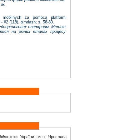
ін..
i mobilnych za pomocą platform
 - #2 (118). &mdash; s. 58-80.
краудсорсингових платформ. Метою
ться на різних етапах процесу
ібліотеки України імені Ярослава