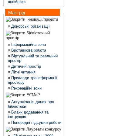
посібники
Мастрід
Інновації/проекти
¤
Донорські організації
Бібліотечний
простір
¤
Інформаційна зона
¤
Виставкова робота
¤
Віртуальний та реальний
простір
¤
Дитячий простір
¤
Літні читання
¤
Приклади трансформації
простору
¤
Рекреаційні зони
ЕСМаР
¤
Актуалізація даних про
бібліотеки
¤
Бланк додавання та
інструкція
¤
Попередні підсумки роботи
Лауреати конкурсу