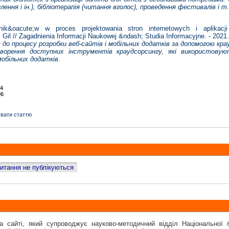
ення і ін.), бібліотерапія (читання вголос), проведення фестивалів і т. 
acute;w w proces projektowania stron internetowych i aplikacj
Gil // Zagadnienia Informacji Naukowej &ndash; Studia Informacyjne. - 2021.
в до процесу розробки веб-сайтів і мобільних додатків за допомогою 
ворення доступних інструментів краудсорсингу, які використовую
мобільних додатків.
14
06
вати статтю
 питання не публікуються
а сайті, який супроводжує науково-методичний відділ Національної б