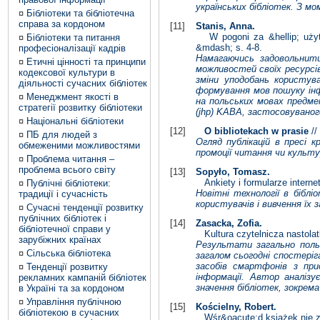
українських бібліотек. З м
¤
Бібліотеки та бібліотечна
справа за кордоном
[11]
Stanis, Anna.
W pogoni za &hellip; użytko
¤
Бібліотеки та питання
&mdash; s. 4-8.
професіоналізації кадрів
Намагаючись задовольнити
¤
Етичні цінності та принципи
можливостей своїх ресурсів
кодексової культури в
зміни уподобань користув
діяльності сучасних бібліотек
формування мов пошуку інф
¤
Менеджмент якості в
на польських мовах предмет
стратегії розвитку бібліотеки
(jhp) KABA, застосовувано
¤
Національні бібліотеки
[12]
O bibliotekach w prasie
//
¤
ПБ для людей з
Огляд публікацій в пресі к
обмеженими можливостями
промоції читання чи культу
¤
Проблема читання –
проблема всього світу
[13]
Sopyło, Tomasz.
Ankiety i formularze internet
¤
Публічні бібліотеки:
Новітні технології в бібл
традиції і сучасність
користувачів і вивчення їх 
¤
Сучасні тенденції розвитку
публічних бібліотек і
[14]
Zasacka, Zofia.
бібліотечної справи у
Kultura czytelnicza nastolatk&
зарубіжних країнах
Результати загально польс
¤
Сільська бібліотека
загалом сьогодні спостеріг
засобів смартфонів з пр
¤
Тенденції розвитку
інформації. Автор аналізу
рекламних кампаній бібліотек
значення бібліотек, зокрема
в Україні та за кордоном
¤
Управління публічною
[15]
Kościelny, Robert.
бібліотекою в сучасних
Wśr&oacute;d książek nie zaws