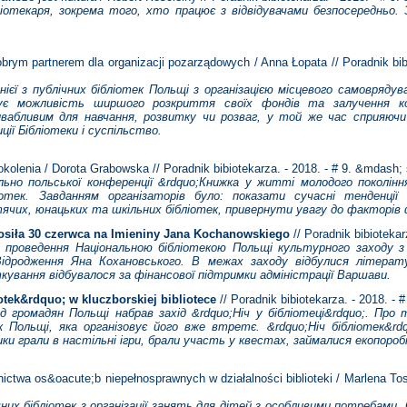
іотекаря, зокрема того, хто працює з відвідувачами безпосередньо. 
ym partnerem dla organizacji pozarządowych / Anna Łopata // Poradnik bibi
ієї з публічних бібліотек Польщі з організацією місцевого самоврядуван
мує можливість ширшого розкриття своїх фондів та залучення к
ивабливим для навчання, розвитку чи розваг, у той же час сприяючи
ції Бібліотеки і суспільство.
lenia / Dorota Grabowska // Poradnik bibiotekarza. - 2018. - # 9. &mdash; 
льно польської конференції &rdquo;Книжка у житті молодого покоління
іотек. Завданням організаторів було: показати сучасні тенденці
тячих, юнацьких та шкільних бібліотек, привернути увагу до факторів
osiła 30 czerwca na Imieniny Jana Kochanowskiego
// Poradnik bibiotekar
 і проведення Національною бібліотекою Польщі культурного заходу з
ідродження Яна Кохановського. В межах заходу відбулися літератур
ування відбувалося за фінансової підтримки адміністрації Варшави.
tek&rdquo; w kluczborskiej bibliotece
// Poradnik bibiotekarza. - 2018. - 
 громадян Польщі набрав захід &rdquo;Ніч у бібліотеці&rdquo;. Про т
ек Польщі, яка організовує його вже втретє. &rdquo;Ніч бібліотек&rd
ки грали в настільні ігри, брали участь у квестах, займалися екопороб
ctwa os&oacute;b niepełnosprawnych w działalności biblioteki / Marlena Tosik
чних бібліотек з організації занять для дітей з особливими потребами