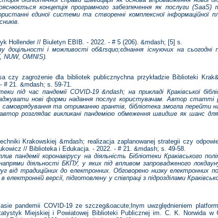
 Пояснюється концепція програмного забезпечення як послуги (SaaS)
ористанні єдиної системи та створенні комплексної інформаційної 
сників.
 Hollender // Biuletyn EBIB. - 2022. - # 5 (206). &mdash; [5]
s.
 доцільності і можливості об&rsquo;єднання існуючих на сьогодні 
T, NUW, OMNIS).
y zagrożenie dla bibliotek publicznychna przykładzie Biblioteki Krak&o
 - # 21. &mdash; s. 59-71.
отеки під час пандемії COVID-19 &ndash; на прикладі Краківської біб
ваджувати нові форми надання послуг користувачам. Автор статті ро
го самоврядування та отриманню грантів, бібліотека змогла перейти 
 автор розглядає викликані пандемією обмеження швидше як шанс для
echniki Krakowskiej &mdash; realizacja zaplanowanej strategii czy odpowi
kowicz // Biblioteka i Edukacja. - 2022. - # 21. &mdash; s. 49-58.
ив пандемії коронавірусу на діяльність Бібліотеки Краківського пол
апрями діяльності БКПУ, у яких під впливом запровадженого локдауну
луг від традиційних до електронних. Обговорено низку електронних по
 в електронній версії, підготовлену у співпраці з підрозділами Краківсь
ie pandemii COVID-19 ze szczeg&oacute;lnym uwzględnieniem platform u
tatystyk Miejskiej i Powiatowej Biblioteki Publicznej im. C. K. Norwida w