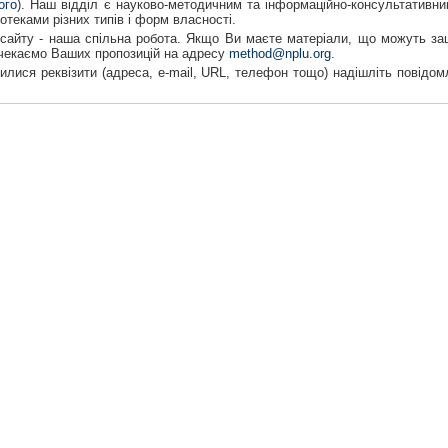
ого
). Наш відділ є науково-методичним та інформаційно-консультативни
іотеками різних типів і форм власності.
сайту - наша спільна робота. Якщо Ви маєте матеріали, що можуть заці
 чекаємо Ваших пропозицій на адресу
method@nplu.org
.
лися реквізити (адреса, e-mail, URL, телефон тощо) надішліть повідом