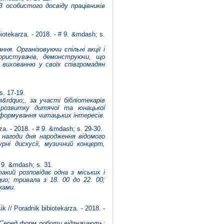
З особистого досвіду працівників
otekarza. - 2018. - # 9. &mdash; s.
ня. Організовуючи спільні акції і
ористувачів, демонструючи, що
 вихованню у своїх співгромадян
s. 17-19.
&rdquo;, за участі бібліотекарів
ї розвитку дитячої та юнацької
 формування читацьких інтересів.
za. - 2018. - # 9. &mdash; s. 29-30.
 нагоди дня народження відомого
ні дискусії, музичний концерт,
# 9. &mdash; s. 31.
акий розповідає одна з міських і
quo; тривала з 18. 00 до 22. 00;
ками.
 // Poradnik bibiotekarza. - 2018. -
. Серед форм роботи відзначають: