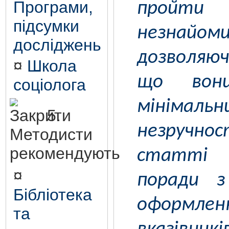
Програми,
пройти
підсумки
незнайо
досліджень
дозволяюч
¤
Школа
що вон
соціолога
мінімальн
5.
незручн
Методисти
рекомендують
статті 
¤
поради з
Бібліотека
оформлен
та