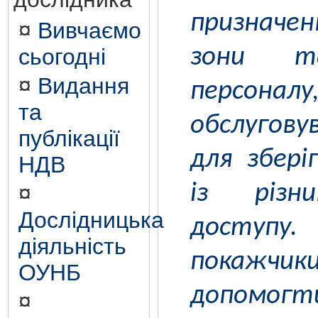
призначе
¤
Вивчаємо
сьогодні
зони т
¤
Видання
персон
та
обслугов
публікації
для збері
НДВ
із різн
¤
Дослідницька
доступу
діяльність
покажч
ОУНБ
допомогт
¤