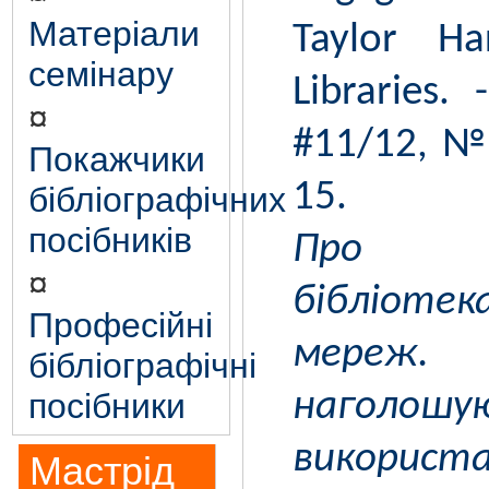
Матеріали
Taylor Ha
семінару
Libraries.
¤
#11/12, № 
Покажчики
15.
бібліографічних
посібників
Про ви
¤
бібліоте
Професійні
мереж. 
бібліографічні
посібники
нагол
викорис
Мастрід