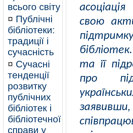
всього світу
асоціація
¤
Публічні
свою акт
бібліотеки:
підтрим
традиції і
бібліотек
сучасність
¤
Сучасні
та її під
тенденції
про під
розвитку
україн
публічних
заяв
бібліотек і
бібліотечної
співпра
справи у