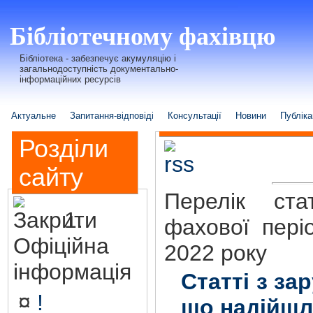
Бібліотечному фахівцю
Бібліотека - забезпечує акумуляцію і
загальнодоступність документально-
інформаційних ресурсів
Актуальне
Запитання-відповіді
Консультації
Новини
Публіка
Розділи
сайту
Перелік ста
1.
фахової пері
Офіційна
2022 року
інформація
Статті з за
¤
!
що надійшл