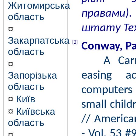
Житомирська
правами
область
штату Те
¤
Закарпатська
[2]
Conway, Pa
область
A Carrel
¤
Запорізька
easing ac
область
computers 
¤
Київ
small child
¤
Київська
// American
область
- Vol. 53 #
¤