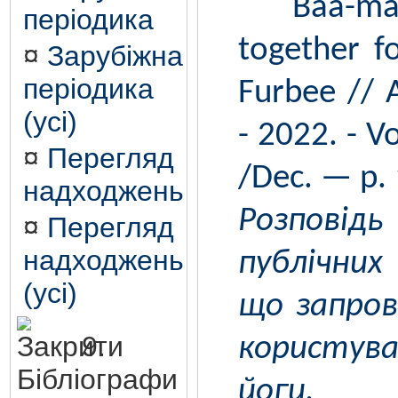
Baa-mast
періодика
together fo
¤
Зарубіжна
періодика
Furbee // A
(усі)
- 2022. - V
¤
Перегляд
/Dec. — p. 
надходжень
Розпові
¤
Перегляд
надходжень
публічних
(усі)
що запров
9.
користув
Бібліографи
йоги. 