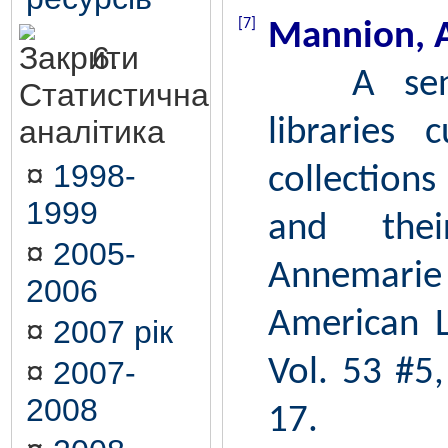
[7]
Mannion, 
6.
A sense
Статистична
аналітика
libraries c
¤
1998-
collections
1999
and thei
¤
2005-
Annemar
2006
American Li
¤
2007 рік
Vol. 53 #5
¤
2007-
2008
17.