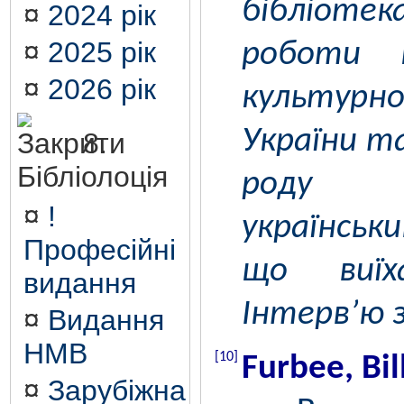
бібліотек
¤
2024 рік
¤
2025 рік
роботи 
¤
2026 рік
культур
України т
8.
Бібліолоція
роду 
¤
!
українсь
Професійні
що виї
видання
Інтерв’ю з
¤
Видання
НМВ
[10]
Furbee, Bill
¤
Зарубіжна