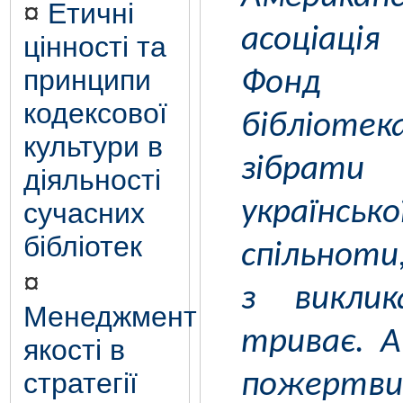
¤
Етичні
асоціація
цінності та
принципи
Фонд
кодексової
бібліотек
культури в
зібрати
діяльності
українськ
сучасних
бібліотек
спільноти
¤
з викли
Менеджмент
триває. 
якості в
стратегії
пожертв