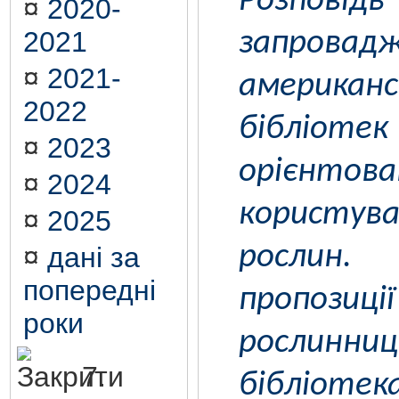
Розп
¤
2020-
2021
запровад
¤
2021-
американ
2022
бібліотек
¤
2023
орієн
¤
2024
користув
¤
2025
рослин
¤
дані за
попередні
пропозиц
роки
рослинниц
7.
бібліот