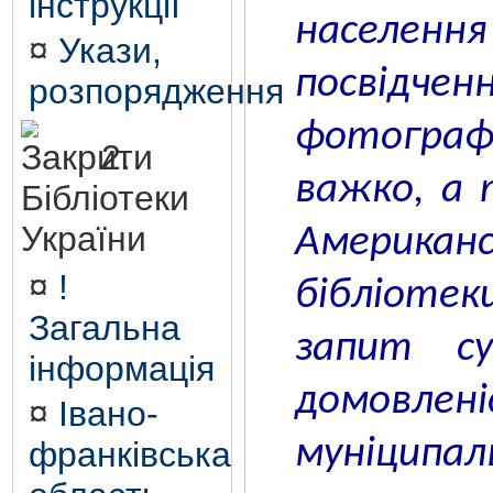
інструкції
населе
¤
Укази,
посвідч
розпорядження
фотогра
2.
важко, а 
Бібліотеки
України
Америка
¤
!
бібліотеки
Загальна
запит су
інформація
домов
¤
Івано-
муніципал
франківська