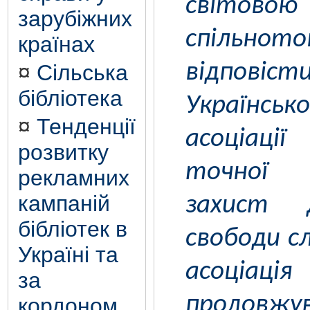
світово
зарубіжних
спіль
країнах
відпові
¤
Сільська
бібліотека
Українськ
¤
Тенденції
асоціаці
розвитку
точної 
рекламних
кампаній
захист 
бібліотек в
свободи сл
Україні та
асоціація
за
продовжу
кордоном