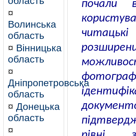
область
почали 
¤
користув
Волинська
читаць
область
розширен
¤
Вінницька
область
можливос
¤
фотогра
Дніпропетровська
ідентифі
область
докум
¤
Донецька
область
підтвер
¤
рівні з