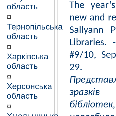
The year’
область
¤
new and ren
Тернопільська
Sallyann 
область
Libraries.
¤
#9/10, Sep
Харківська
область
29.
¤
Предста
Херсонська
зразкі
область
бібл
¤