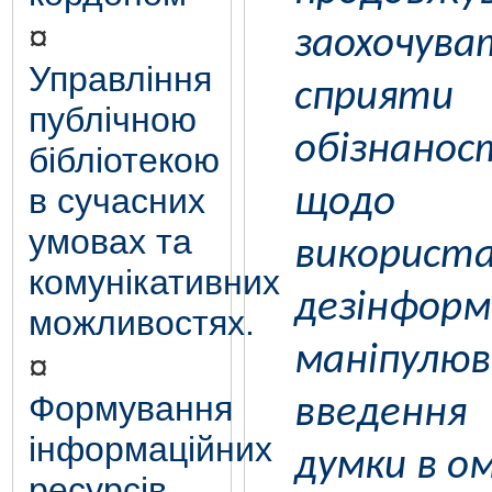
¤
заохочува
Управління
сприят
публічною
обізнанос
бібліотекою
в сучасних
щодо
умовах та
використ
комунікативних
дезінф
можливостях.
маніпул
¤
Формування
введенн
інформаційних
думки в ом
ресурсів