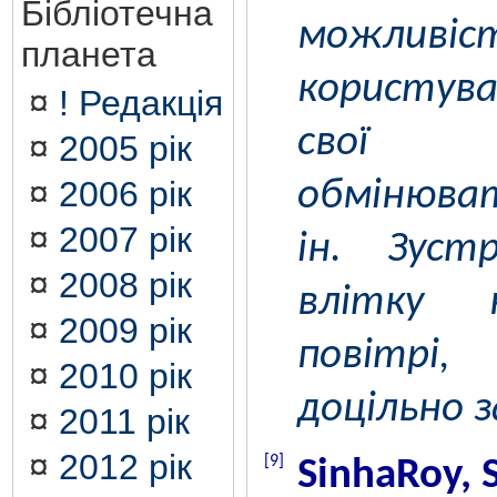
Бібліотечна
можлив
планета
користув
¤
! Редакція
свої
¤
2005 рік
¤
2006 рік
обмінюват
¤
2007 рік
ін. Зустр
¤
2008 рік
влітку 
¤
2009 рік
повітрі
¤
2010 рік
доцільно з
¤
2011 рік
¤
2012 рік
[9]
SinhaRoy, 