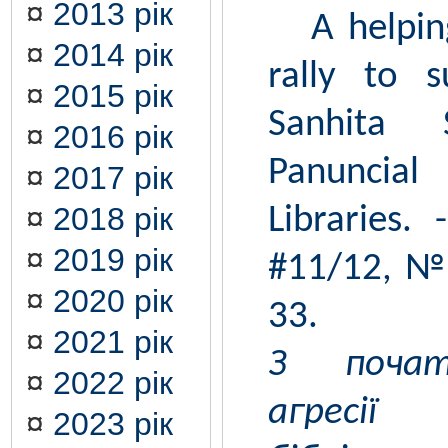
¤
2013 рік
A helping 
¤
2014 рік
rally to 
¤
2015 рік
Sanhita 
¤
2016 рік
Panunci
¤
2017 рік
¤
2018 рік
Libraries.
¤
2019 рік
#11/12, № 
¤
2020 рік
33.
¤
2021 рік
З почат
¤
2022 рік
агресії
¤
2023 рік