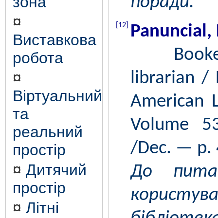
зона
поради.
¤
[12]
Panuncial,
Виставкова
Bookend
робота
¤
librarian /
Віртуальний
American Li
та
Volume 5
реальний
/Dec. — p. 
простір
¤
Дитячий
До пита
простір
корис
¤
Літні