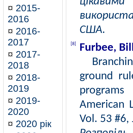
цікавим
¤
2015-
використ
2016
США.
¤
2016-
2017
[8]
Furbee, Bill
¤
2017-
Branching 
2018
ground rul
¤
2018-
2019
programs 
¤
2019-
American Li
2020
Vol. 53 #6,
¤
2020 рік