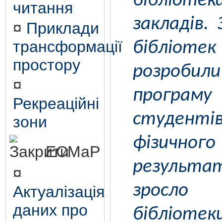
бібліоте
читання
закладів. 
¤
Приклади
трансформації
бібліотек
простору
розроби
¤
програм
Рекреаційні
студент
зони
фізичног
ЕСМаР
результат
¤
зросло 
Актуалізація
даних про
бібліот