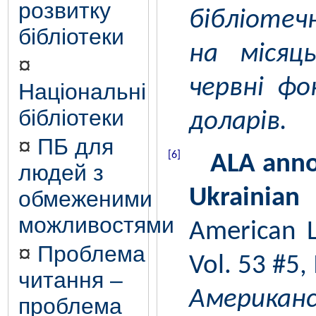
розвитку
бібліотеч
бібліотеки
на місяц
¤
червні фо
Національні
бібліотеки
доларів.
¤
ПБ для
[6]
ALA anno
людей з
Ukrainian
обмеженими
можливостями
American Li
¤
Проблема
Vol. 53 #5,
читання –
Американс
проблема