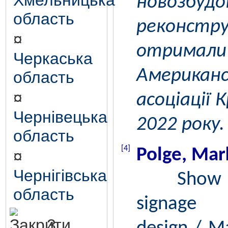
Хмельницька
новозбу
область
реконст
¤
отрима
Черкаська
Американс
область
¤
асоціації 
Чернівецька
2022 року.
область
[4]
Polge, Mar
¤
Чернігівська
Show and
область
signage 
3.