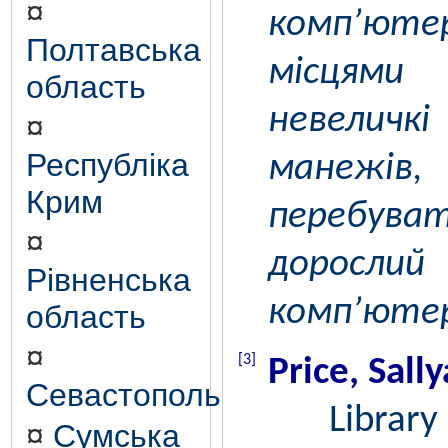
¤
комп’юте
Полтавська
місцями
область
невеличкі
¤
Республіка
манежі
Крим
перебува
¤
доросл
Рівненська
комп’юте
область
¤
[3]
Price, Sall
Севастополь
Library d
¤
Сумська