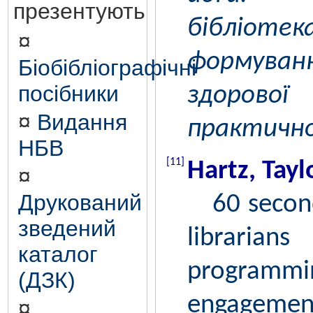
презентують
бібліотек
¤
формуван
Біобібліографічні
посібники
здорово
¤
Видання
практично
НБВ
[11]
Hartz, Tayl
¤
Друкований
60 seconds
зведений
librarian
каталог
progr
(ДЗК)
engagemen
¤