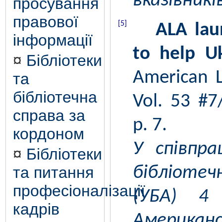
вказівникі
просування
правової
[5]
ALA lau
інформації
to help Uk
¤
Бібліотеки
American Li
та
бібліотечна
Vol. 53 #7
справа за
p. 7.
кордоном
У співпра
¤
Бібліотеки
та питання
бібліоте
професіоналізації
(УБА) 4
кадрів
Американс