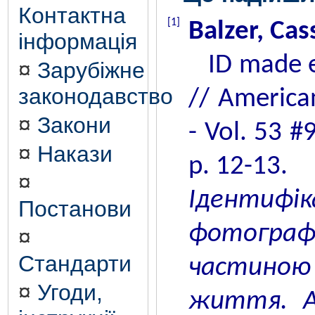
Контактна
[1]
Balzer, Cas
інформація
ID made ea
¤
Зарубіжне
законодавство
// American
¤
Закони
- Vol. 53 #
¤
Накази
p. 12-13.
¤
Іденти
Постанови
фотограф
¤
Стандарти
частиною
¤
Угоди,
життя. А