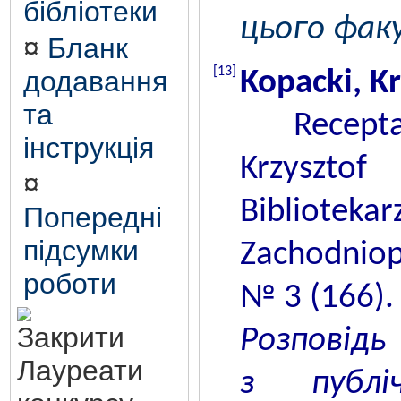
бібліотеки
цього фак
¤
Бланк
[13]
додавання
Kopacki, Kr
та
Recepta 
інструкція
Krzyszt
¤
Bibliotekar
Попередні
підсумки
Zachodniop
роботи
№ 3 (166).
Розповідь 
Лауреати
з публі