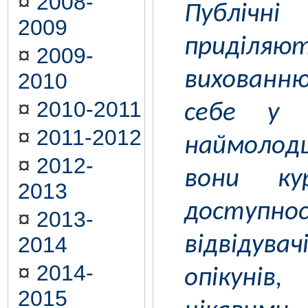
¤
2008-
Публічн
2009
приділяю
¤
2009-
вихован
2010
¤
2010-2011
себе у 
¤
2011-2012
наймолод
¤
2012-
вони ку
2013
доступно
¤
2013-
2014
відвіду
¤
2014-
опікуні
2015