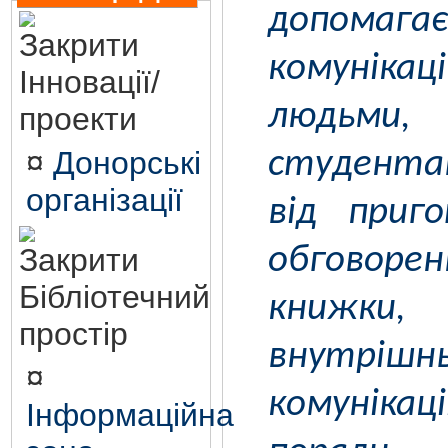
допомага
комуніка
Інновації/
людьми
проекти
¤
Донорські
студента
організації
від приг
обговоре
Бібліотечний
книжки,
простір
внутрішн
¤
комуніка
Інформаційна