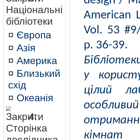
design / M
Національні
American Li
бібліотеки
Vol. 53 #9
¤
Європа
p. 36-39.
¤
Азія
Бібліотек
¤
Америка
¤
Близький
у корист
схід
цілий лаб
¤
Океанія
особл
4.
отриманн
Сторінка
кімна
дослідника