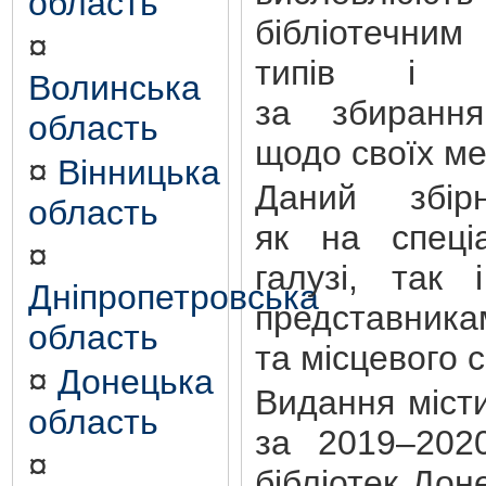
область
бібліотечним
¤
типів і ф
Волинська
за збиранн
область
щодо своїх м
¤
Вінницька
Даний збір
область
як на спеціа
¤
галузі, так 
Дніпропетровська
представник
область
та місцевого 
¤
Донецька
Видання місти
область
за 2019–202
¤
бібліотек Дон