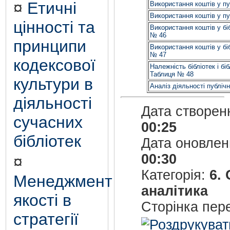
¤
Етичні
Використання коштів у пу
Використання коштів у пу
цінності та
Використання коштів у бі
№ 46
принципи
Використання коштів у бі
№ 47
кодексової
Належність бібліотек і бі
Таблиця № 48
культури в
Аналіз діяльності публічн
діяльності
Дата створен
сучасних
00:25
бібліотек
Дата оновле
00:30
¤
Категорія:
6.
Менеджмент
аналітика
якості в
Сторінка пер
стратегії