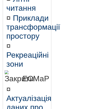
читання
¤
Приклади
трансформації
простору
¤
Рекреаційні
зони
ЕСМаР
¤
Актуалізація
даних про