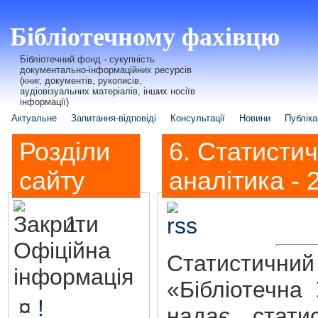
Бібліотечному фахівцю
Бібліотечний фонд - сукупність
документально-інформаційних ресурсів
(книг, документів, рукописів,
аудіовізуальних матеріалів, інших носіїв
інформації)
Актуальне
Запитання-відповіді
Консультації
Новини
Публіка
Розділи
6. Статисти
сайту
аналітика - 
1.
Офіційна
Статисти
інформація
«Бібліотечна
¤
!
надає стати