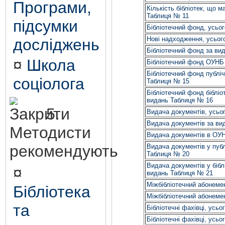
Програми,
Кількість бібліотек, що 
Таблиця № 11
підсумки
Бібліотечний фонд, усьо
Нові надходження, усьог
досліджень
Бібліотечний фонд за ви
¤
Школа
Бібліотечний фонд ОУНБ
Бібліотечний фонд публіч
соціолога
Таблиця № 15
Бібліотечний фонд бібліо
видань Таблиця № 16
5.
Видача документів, усьо
Видача документів за ви
Методисти
Видача документів в ОУ
рекомендують
Видача документів у публ
Таблиця № 20
Видача документів у бібл
¤
видань Таблиця № 21
Міжбібліотечний абонеме
Бібліотека
Міжбібліотечний абонеме
та
Бібліотечні фахівці, усь
Бібліотечні фахівці, усь