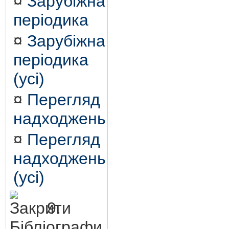
¤
Зарубіжна
періодика
¤
Зарубіжна
періодика
(усі)
¤
Перегляд
надходжень
¤
Перегляд
надходжень
(усі)
9.
Бібліографи