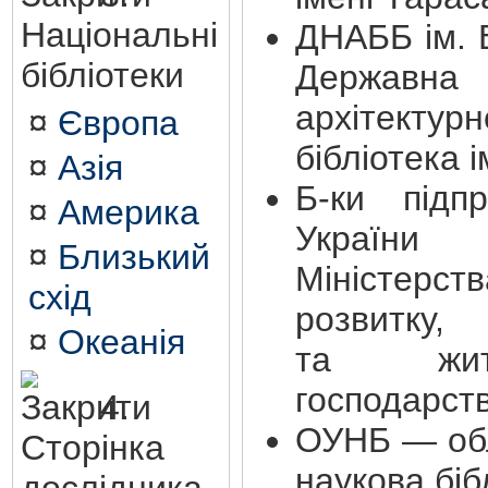
Національні
ДНАББ ім. 
бібліотеки
Держа
архітектурн
¤
Європа
бібліотека і
¤
Азія
Б-ки підпр
¤
Америка
України
¤
Близький
Міністерс
схід
розвитк
¤
Океанія
та житло
господарст
4.
ОУНБ — обл
Сторінка
наукова біб