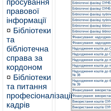
просування
Бібліотечні фахівці ОУН
правової
Бібліотечні фахівці ОУН
Бібліотечні фахівці публі
інформації
Бібліотечні фахівці публі
Бібліотечні фахівці біблі
¤
Бібліотеки
Бібліотечні фахівці біблі
та
Фінансування: надходжен
Фінансування: надходжен
бібліотечна
Надходження коштів до 
Надходження коштів до 
справа за
Надходження коштів до п
кордоном
Надходження коштів до п
Надходження коштів до бі
¤
Бібліотеки
№ 38
Надходження коштів до бі
та питання
№ 39
Фінансування: використа
професіоналізації
Фінансування: використа
Використання коштів ОУ
кадрів
Використання коштів ОУ