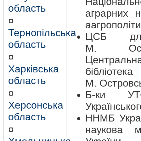
Націона
область
аграрних н
¤
аагрополіти
Тернопільська
ЦСБ дл
область
М. Ост
¤
Центральн
Харківська
бібліотек
область
М. Островс
¤
Б-ки УТ
Херсонська
Українськог
область
ННМБ Укра
¤
наукова м