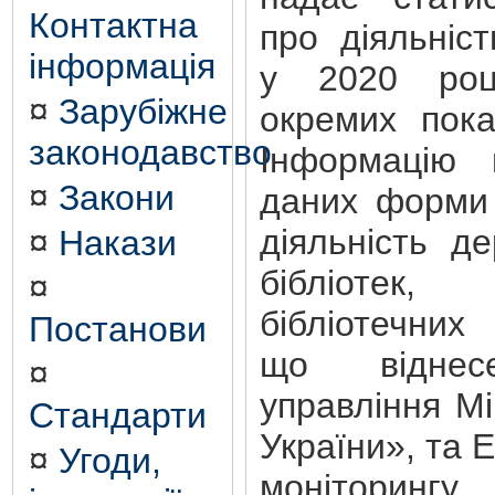
Контактна
про діяльніст
інформація
у 2020 роц
¤
Зарубіжне
окремих пока
законодавство
Інформацію 
¤
Закони
даних форми
діяльність д
¤
Накази
бібліотек,
¤
бібліотечн
Постанови
що відне
¤
управління Мі
Стандарти
України», та 
¤
Угоди,
моніторинг