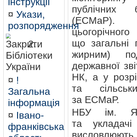
інструкції
публічних б
¤
Укази,
(ЕСМаР).
розпорядження
цьогорічног
що загальні 
2.
жирним) по
Бібліотеки
державної зв
України
НК, а у розр
¤
!
та сільськ
Загальна
за ЕСМаР.
інформація
НБУ ім. Яр
¤
Івано-
та укладачі
франківська
висловлю