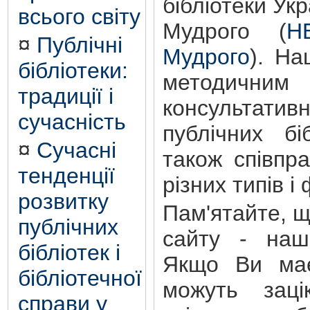
бібліотеки Ук
всього світу
Мудрого (
Н
¤
Публічні
Мудрого
). На
бібліотеки:
методичним 
традиції і
консультати
сучасність
публічних бі
¤
Сучасні
також співпр
тенденції
різних типів і
розвитку
Пам'ятайте, 
публічних
сайту - наш
бібліотек і
Якщо Ви має
бібліотечної
можуть зацік
справи у