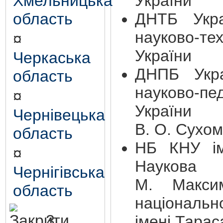
Хмельницька
України
область
ДНТБ Укр
науково-те
¤
України
Черкаська
ДНПБ Укр
область
науково-пед
¤
Укра
Чернівецька
В. О. Сухо
область
НБ КНУ і
¤
Наукова 
Чернігівська
М. Максим
область
національ
3.
імені Тара