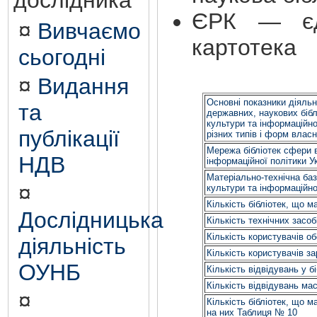
дослідника
ЄРК — єд
¤
Вивчаємо
картотека
сьогодні
¤
Видання
Основні показники діяльн
та
державних, наукових біб
культури та інформаційної
публікації
різних типів і форм влас
Мережа бібліотек сфери 
НДВ
інформаційної політики У
Матеріально-технічна баз
¤
культури та інформаційно
Кількість бібліотек, що 
Дослідницька
Кількість технічних засоб
Кількість користувачів 
діяльність
Кількість користувачів 
ОУНБ
Кількість відвідувань у 
Кількість відвідувань ма
¤
Кількість бібліотек, що 
на них Таблиця № 10