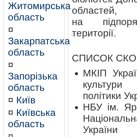
Житомирська
областей, 
область
на підпоря
¤
території.
Закарпатська
область
СПИСОК СК
¤
МКІП Украї
Запорізька
культури 
область
політики Ук
¤
Київ
НБУ ім. Я
¤
Київська
Націонал
область
України 
¤