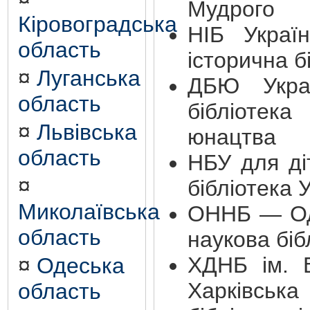
Мудрого
Кіровоградська
НІБ Украї
область
історична б
¤
Луганська
ДБЮ Укра
область
бібліоте
¤
Львівська
юнацтва
область
НБУ для ді
¤
бібліотека 
Миколаївська
ОННБ — Од
область
наукова біб
ХДНБ ім. 
¤
Одеська
Харківська
область