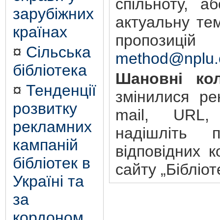
спільноту, а
зарубіжних
актуальну те
країнах
пропозиц
¤
Сільська
method@nplu.
бібліотека
Шановні кол
¤
Тенденції
змінилися ре
розвитку
mail, URL,
рекламних
надішліть 
кампаній
відповідних к
бібліотек в
сайту „Бібліот
Україні та
за
кордоном