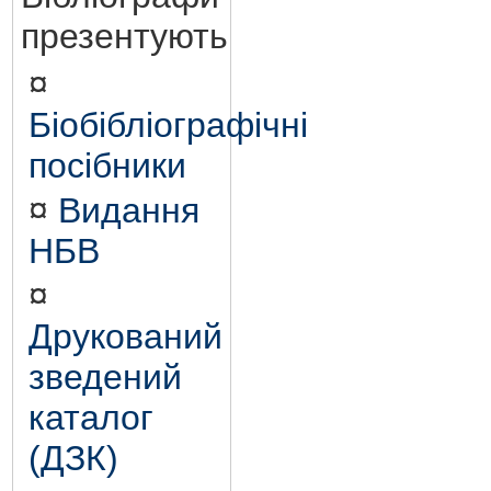
презентують
¤
Біобібліографічні
посібники
¤
Видання
НБВ
¤
Друкований
зведений
каталог
(ДЗК)