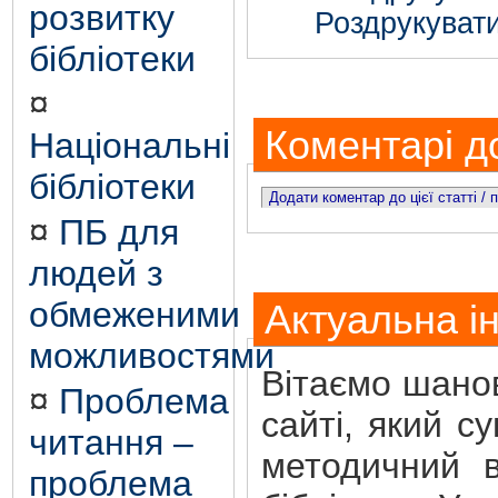
розвитку
Роздрукувати
бібліотеки
¤
Коментарі до
Національні
бібліотеки
Додати коментар до цієї статті /
¤
ПБ для
людей з
обмеженими
Актуальна і
можливостями
Вітаємо шанов
¤
Проблема
сайті, який с
читання –
методичний в
проблема