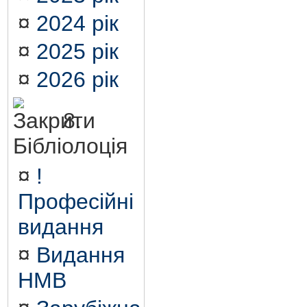
¤
2024 рік
¤
2025 рік
¤
2026 рік
8.
Бібліолоція
¤
!
Професійні
видання
¤
Видання
НМВ