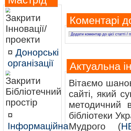
Мастрід
Коментарі до
Інновації/
Додати коментар до цієї статті /
проекти
¤
Донорські
організації
Актуальна і
Вітаємо шанов
Бібліотечний
сайті, який с
простір
методичний в
¤
бібліотеки Ук
Інформаційна
Мудрого (
Н