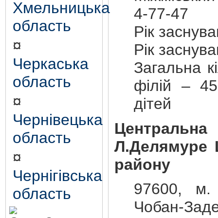
Хмельницька
4-77-47
область
Рік заснув
¤
Рік заснув
Черкаська
Загальна кі
область
філій – 45
¤
дітей
Чернівецька
Центральна 
область
Л.Делямуре 
¤
району
Чернігівська
97600, м. 
область
Чобан-Заде