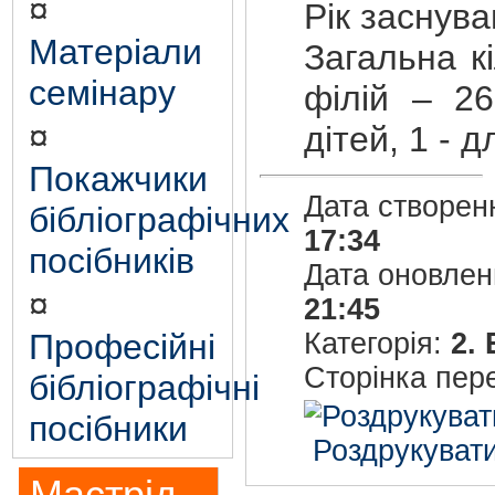
¤
Рік заснув
Матеріали
Загальна кі
семінару
філій – 26
¤
дітей, 1 - 
Покажчики
Дата створен
бібліографічних
17:34
посібників
Дата оновле
¤
21:45
Професійні
Категорія:
2.
Сторінка пер
бібліографічні
посібники
Роздрукувати