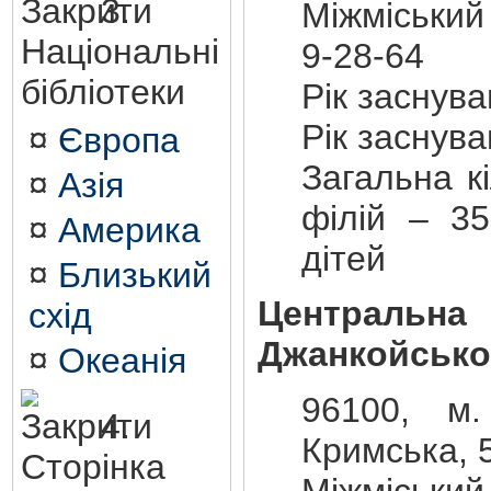
3.
Міжміський
Національні
9-28-64
бібліотеки
Рік заснув
Рік заснув
¤
Європа
Загальна кі
¤
Азія
філій – 35
¤
Америка
дітей
¤
Близький
Центральна
схід
Джанкойсько
¤
Океанія
96100, м.
4.
Кримська, 
Сторінка
Міжміський