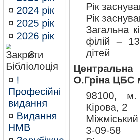
Рік заснув
¤
2024 рік
Рік заснув
¤
2025 рік
Загальна кі
¤
2026 рік
філій – 13
дітей
8.
Бібліолоція
Центральна 
¤
!
О.Гріна ЦБС 
Професійні
98100, м.
видання
Кірова, 2
¤
Видання
Міжміський
НМВ
3-09-58