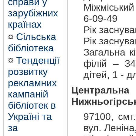
справи у
Міжміський
зарубіжних
6-09-49
країнах
Рік заснув
¤
Сільська
Рік заснув
бібліотека
Загальна кі
¤
Тенденції
філій – 34
розвитку
дітей, 1 - 
рекламних
Центральна
кампаній
Нижньогірсь
бібліотек в
Україні та
97100, смт
за
вул. Леніна