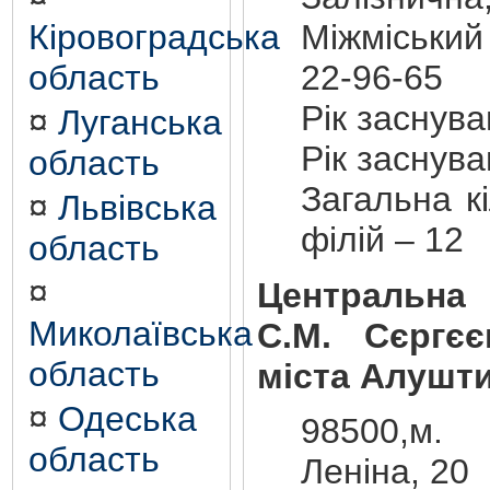
Кіровоградська
Міжміський
область
22-96-65
Рік заснув
¤
Луганська
Рік заснув
область
Загальна кі
¤
Львівська
філій – 12
область
¤
Центральна 
Миколаївська
С.М. Сєргє
область
міста Алушт
¤
Одеська
98500,м.
область
Леніна, 20