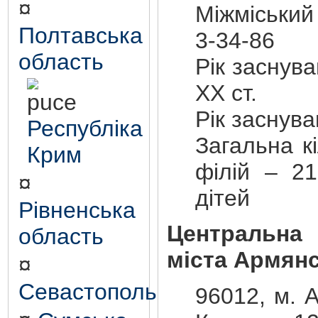
¤
Міжміський
Полтавська
3-34-86
область
Рік заснув
ХХ ст.
Рік заснув
Республіка
Загальна кі
Крим
філій – 21
¤
дітей
Рівненська
Центральна
область
міста Армян
¤
Севастополь
96012, м. А