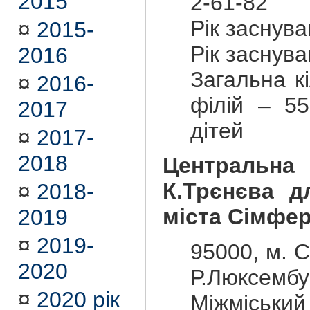
2015
2-61-82
Рік заснув
¤
2015-
Рік заснув
2016
Загальна кі
¤
2016-
філій – 55
2017
дітей
¤
2017-
2018
Центральна 
К.Трєнєва 
¤
2018-
міста Сімфе
2019
¤
2019-
95000, м. 
2020
Р.Люксембур
¤
2020 рік
Міжміський