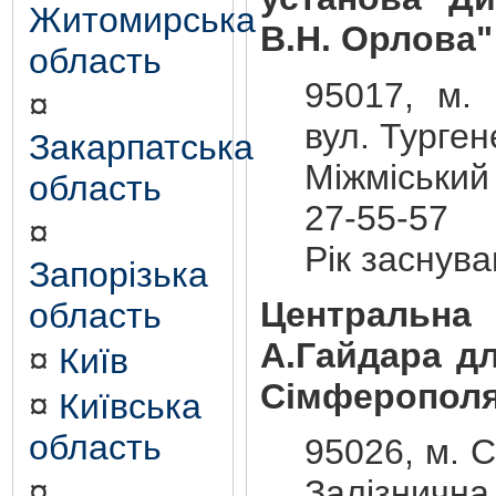
Житомирська
В.Н. Орлова"
область
95017, м. 
¤
вул. Турген
Закарпатська
Міжміський
область
27-55-57
¤
Рік заснува
Запорізька
Центральна 
область
А.Гайдара дл
¤
Київ
Сімферопол
¤
Київська
область
95026, м. 
¤
Залізнична