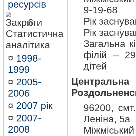
ресурсів
9-19-68
Рік заснув
6.
Рік заснув
Статистична
Загальна кі
аналітика
філій – 29
¤
1998-
дітей
1999
Центральна
¤
2005-
Роздольненс
2006
¤
2007 рік
96200, смт
¤
2007-
Леніна, 5а
2008
Міжміський