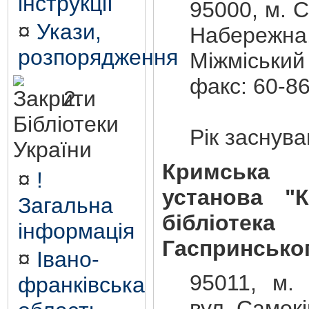
інструкції
95000, м. 
¤
Укази,
Набережна,
розпорядження
Міжміський
факс: 60-8
2.
Бібліотеки
Рік заснува
України
Кримська р
¤
!
установа "К
Загальна
бібліот
інформація
Гаспринсько
¤
Івано-
95011, м. 
франківська
вул. Самокі