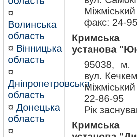
область
Міжміський
¤
факс: 24-9
Волинська
область
Кримська р
¤
Вінницька
установа "Юн
область
95038, м. 
¤
вул. Кечкем
Дніпропетровська
Міжміський
область
22-86-95
¤
Донецька
Рік заснува
область
Кримська р
¤
установа "Ди