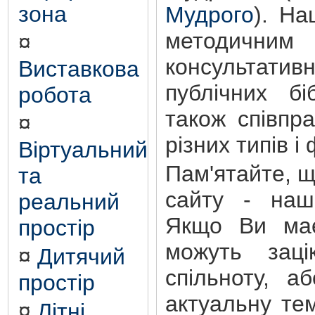
зона
Мудрого
). На
методичним 
¤
консультати
Виставкова
публічних бі
робота
також співпр
¤
різних типів і
Віртуальний
Пам'ятайте, 
та
сайту - наш
реальний
Якщо Ви має
простір
можуть зацік
¤
Дитячий
спільноту, а
простір
актуальну те
¤
Літні