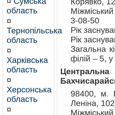
¤
Сумська
Корявко, 1
область
Міжміський
3-08-50
¤
Рік заснув
Тернопільська
Рік заснув
область
Загальна кі
¤
філій – 5, у
Харківська
область
Центральна
¤
Бахчисарайс
Херсонська
98400, м. 
область
Леніна, 102
¤
Міжміський