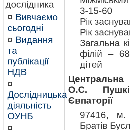
дослідника
3-15-60
¤
Вивчаємо
Рік заснув
сьогодні
Рік заснув
¤
Видання
Загальна кі
та
філій – 68
публікації
дітей
НДВ
Центральна 
¤
О.С. Пушк
Дослідницька
Євпаторії
діяльність
97416, м. 
ОУНБ
Братів Бусл
¤