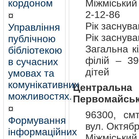
кордоном
Міжміський
2-12-86
¤
Рік заснув
Управління
Рік заснув
публічною
Загальна кі
бібліотекою
філій – 39
в сучасних
дітей
умовах та
комунікативних
Центральна
можливостях.
Первомайськ
¤
96300, смт
Формування
вул. Октябр
інформаційних
Міжміський