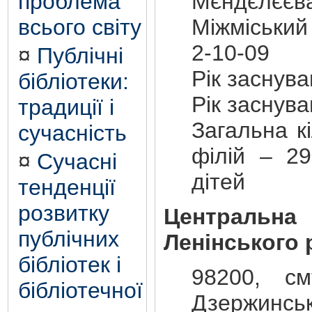
Мєндєлєєва
проблема
Міжміський
всього світу
2-10-09
¤
Публічні
Рік заснув
бібліотеки:
Рік заснув
традиції і
Загальна кі
сучасність
філій – 29
¤
Сучасні
дітей
тенденції
розвитку
Центральна
публічних
Ленінського 
бібліотек і
98200, см
бібліотечної
Дзержинськ