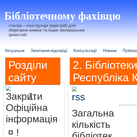
Бібліотечному фахівцю
стелаж – конструкція (пристрій) для
зберігання книжок та інших матеріальних
цінностей
Актуальне
Запитання-відповіді
Консультації
Новини
Публіка
Розділи
2. Бібліотеки
сайту
Республіка 
1.
Офіційна
Загальна
інформація
кількість
¤
!
бібліотек