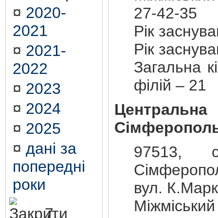
¤
2020-
27-42-35
2021
Рік заснув
Рік заснув
¤
2021-
Загальна кі
2022
філій – 21
¤
2023
¤
2024
Центральна
Сімферополь
¤
2025
¤
дані за
97513, с
попередні
Сімферопо
роки
вул. К.Марк
Міжміський
7.