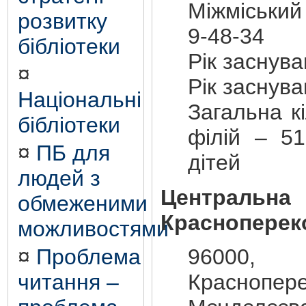
Міжміський
розвитку
9-48-34
бібліотеки
Рік заснув
¤
Рік заснув
Національні
Загальна кі
бібліотеки
філій – 51
¤
ПБ для
дітей
людей з
Центральна
обмеженими
Красноперек
можливостями
960
¤
Проблема
Краснопе
читання –