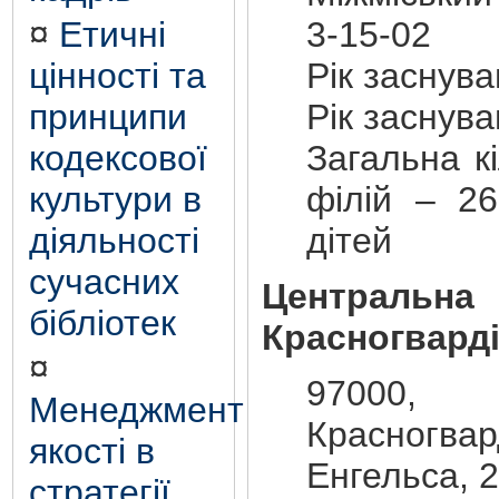
3-15-02
¤
Етичні
Рік заснув
цінності та
Рік заснув
принципи
Загальна кі
кодексової
філій – 26
культури в
дітей
діяльності
сучасних
Центральна
бібліотек
Красногвард
¤
9700
Менеджмент
Красногва
якості в
Енгельса, 2
стратегії