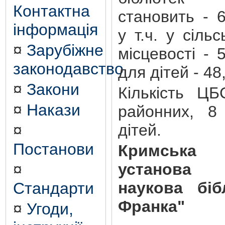
Контактна
становить - 6
інформація
у т.ч. у сільс
¤
Зарубіжне
місцевості - 
законодавство
для дітей - 48
¤
Закони
Кількість ЦБ
¤
Накази
районних, 8
дітей.
¤
Постанови
Кримська р
установа 
¤
наукова бібл
Стандарти
Франка"
¤
Угоди,