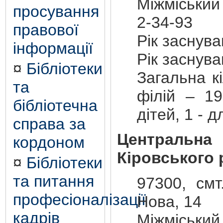
Міжміський
просування
2-34-93
правової
Рік заснув
інформації
Рік заснув
¤
Бібліотеки
Загальна кі
та
філій – 19
бібліотечна
дітей, 1 - 
справа за
Центральна
кордоном
Кіровського 
¤
Бібліотеки
та питання
97300, смт
професіоналізації
Нова, 14
кадрів
Міжміський