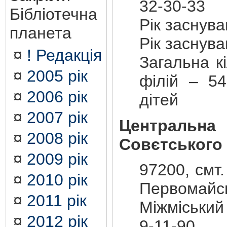
32-30-33
Бібліотечна
Рік заснув
планета
Рік заснув
¤
! Редакція
Загальна кі
¤
2005 рік
філій – 54
¤
2006 рік
дітей
¤
2007 рік
Центральна
¤
2008 рік
Совєтського
¤
2009 рік
97200, смт.
¤
2010 рік
Первомайсь
¤
2011 рік
Міжміський
¤
2012 рік
9-11-90