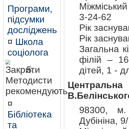
Міжміський
Програми,
3-24-62
підсумки
Рік заснув
досліджень
Рік заснув
¤
Школа
Загальна кі
соціолога
філій – 16
5.
дітей, 1 - 
Методисти
Центральна 
рекомендують
В.Белінськог
¤
98300, м.
Бібліотека
Дубініна, 9
та