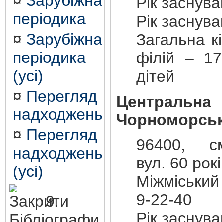
¤
Зарубіжна
Рік заснув
періодика
Рік заснув
¤
Зарубіжна
Загальна кі
періодика
філій – 17
(усі)
дітей
¤
Перегляд
Центральна
надходжень
Чорноморськ
¤
Перегляд
96400, см
надходжень
вул. 60 рок
(усі)
Міжміський
9-22-40
9.
Рік заснув
Бібліографи