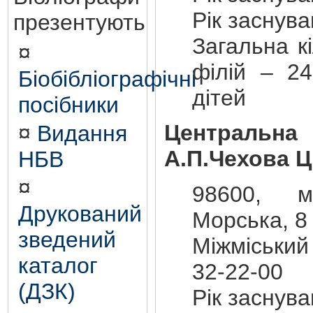
Рік заснув
презентують
Загальна кі
¤
філій – 24
Біобібліографічні
дітей
посібники
Центральна 
¤
Видання
А.П.Чехова Ц
НБВ
¤
98600, м
Друкований
Морська, 8
зведений
Міжміський
каталог
32-22-00
(ДЗК)
Рік заснув