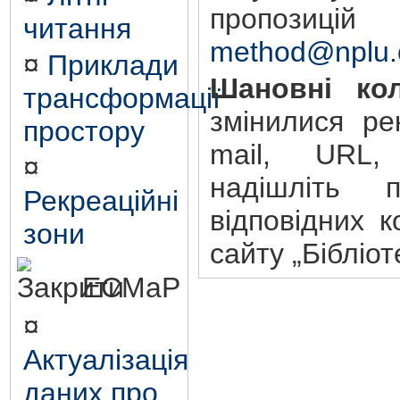
пропозиц
читання
method@nplu.
¤
Приклади
Шановні кол
трансформації
змінилися ре
простору
mail, URL,
¤
надішліть 
Рекреаційні
відповідних к
зони
сайту „Бібліот
ЕСМаР
¤
Актуалізація
даних про