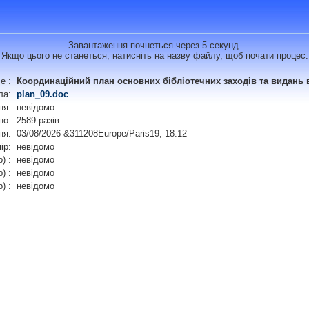
Завантаження почнеться через 5 секунд.
Якщо цього не станеться, натисніть на назву файлу, щоб почати процес.
e :
Координаційний план основних бібліотечних заходів та видань в 
ла:
plan_09.doc
ня:
невідомо
но:
2589 разів
ня:
03/08/2026 &311208Europe/Paris19; 18:12
ір:
невідомо
b) :
невідомо
) :
невідомо
b) :
невідомо