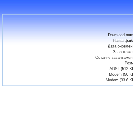
Download nam
Назва фай
Дата оновлен
Завантаже
Останнє завантажен
Розм
ADSL (512 K
Modem (56 Kb
Modem (33.6 K