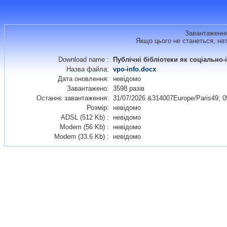
Завантаження
Якщо цього не станеться, на
Download name :
Публічні бібліотеки як соціально
Назва файла:
vpo-info.docx
Дата оновлення:
невідомо
Завантажено:
3598 разів
Останнє завантаження:
31/07/2026 &314007Europe/Paris49; 0
Розмір:
невідомо
ADSL (512 Kb) :
невідомо
Modem (56 Kb) :
невідомо
Modem (33.6 Kb) :
невідомо