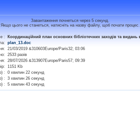
Завантаження почнеться через 5 секунд.
Якщо цього не станеться, натисніть на назву файлу, щоб почати процес.
e :
Координаційний план основних бібліотечних заходів та видань в 
ла:
plan_13.doc
ня:
21/03/2019 &310603Europe/Paris32; 03:06
но:
2533 разів
ня:
28/07/2026 &313907Europe/Paris57; 09:39
ір:
1151 Kb
b) :
0 хвилин 22 секунд
) :
3 хвилин 26 секунд
b) :
5 хвилин 43 секунд