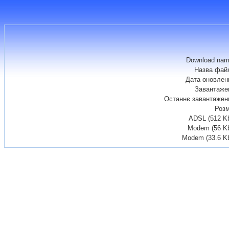
Download nam
Назва фай
Дата оновлен
Завантаже
Останнє завантажен
Розм
ADSL (512 K
Modem (56 Kb
Modem (33.6 K