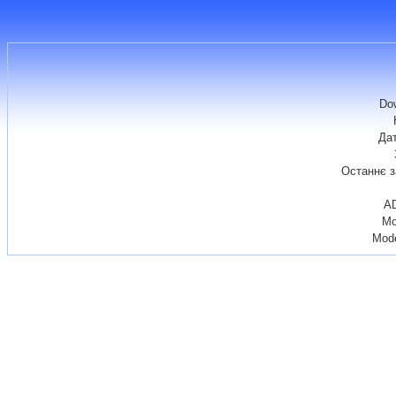
Do
Да
Останнє 
AD
Mo
Mode