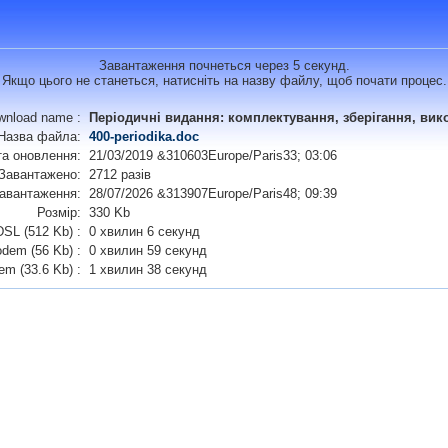
Завантаження почнеться через 5 секунд.
Якщо цього не станеться, натисніть на назву файлу, щоб почати процес.
wnload name :
Періодичні видання: комплектування, зберігання, вик
Назва файла:
400-periodika.doc
та оновлення:
21/03/2019 &310603Europe/Paris33; 03:06
Завантажено:
2712 разів
завантаження:
28/07/2026 &313907Europe/Paris48; 09:39
Розмір:
330 Kb
SL (512 Kb) :
0 хвилин 6 секунд
dem (56 Kb) :
0 хвилин 59 секунд
m (33.6 Kb) :
1 хвилин 38 секунд