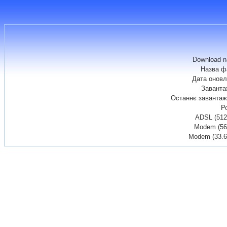
Download 
Назва ф
Дата онов
Заванта
Останнє заванта
Р
ADSL (512
Modem (56
Modem (33.6