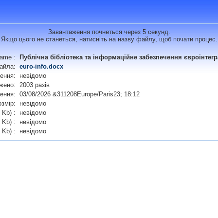
Завантаження почнеться через 5 секунд.
Якщо цього не станеться, натисніть на назву файлу, щоб почати процес.
name :
Публічна бібліотека та інформаційне забезпечення євроінтег
айла:
euro-info.docx
лення:
невідомо
жено:
2003 разів
ження:
03/08/2026 &311208Europe/Paris23; 18:12
озмір:
невідомо
 Kb) :
невідомо
 Kb) :
невідомо
 Kb) :
невідомо