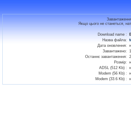
Завантаження
Якщо цього не станеться, на
Download name :
Назва файла:
t
Дата оновлення:
Завантажено:
1
Останнє завантаження:
Розмір:
ADSL (512 Kb) :
Modem (56 Kb) :
Modem (33.6 Kb) :